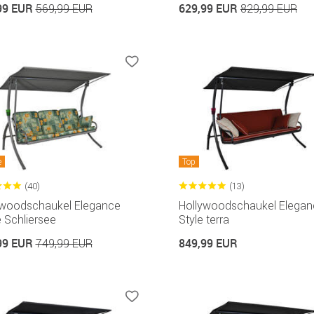
99 EUR
629,99 EUR
569,99 EUR
829,99 EUR
e
Top
(40)
(13)
ywoodschaukel Elegance
Hollywoodschaukel Elegan
 Schliersee
Style terra
99 EUR
849,99 EUR
749,99 EUR