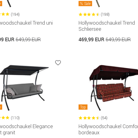
e
Sale
(194)
(198)
ywoodschaukel Trend uni
Hollywoodschaukel Trend
Schliersee
99 EUR
469,99 EUR
649,99 EUR
649,99 EUR
e
Top
(110)
(54)
ywoodschaukel Elegance
Hollywoodschaukel Comfor
 granit
bordeaux