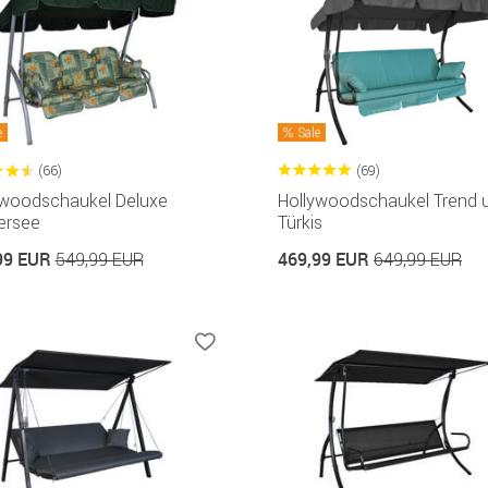
e
Sale
(66)
(69)
ywoodschaukel Deluxe
Hollywoodschaukel Trend u
ersee
Türkis
99 EUR
469,99 EUR
549,99 EUR
649,99 EUR