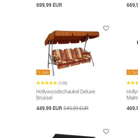
699,99 EUR
669,
Sale
Sal
(103)
Hollywoodschaukel Deluxe
Holl
Brüssel
Mal
449,99 EUR
469,
549,99 EUR