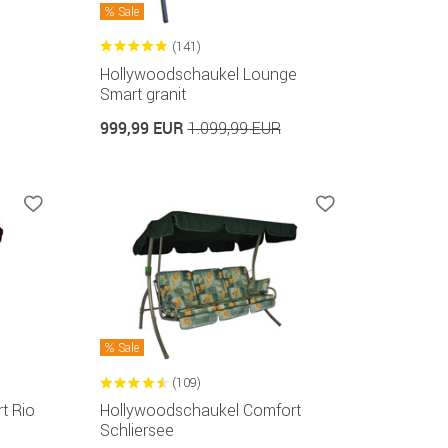
Sale
(141)
Hollywoodschaukel Lounge
Smart granit
999,99 EUR
1.099,99 EUR
Sale
(109)
t Rio
Hollywoodschaukel Comfort
Schliersee