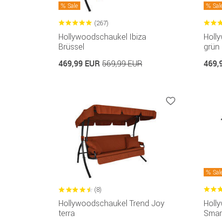
Sale
Sal
(267)
Hollywoodschaukel Ibiza
Holl
Brüssel
grün
469,99 EUR
469,
569,99 EUR
Sal
(8)
Hollywoodschaukel Trend Joy
Holl
terra
Smart