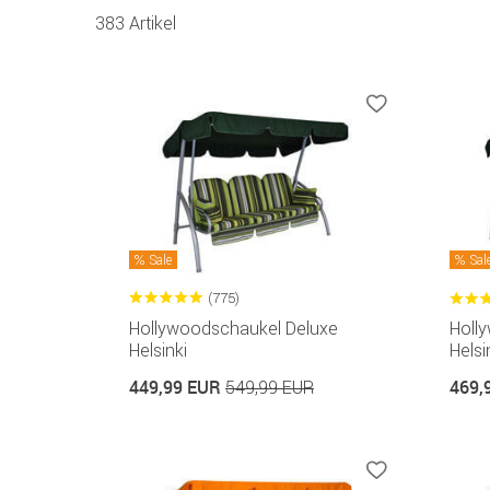
383 Artikel
Sale
Sal
(775)
Hollywoodschaukel Deluxe
Holl
Helsinki
Helsi
449,99 EUR
469,
549,99 EUR