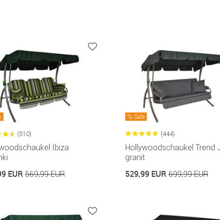
e
Sale
(510)
(444)
ywoodschaukel Ibiza
Hollywoodschaukel Trend 
nki
granit
99 EUR
529,99 EUR
569,99 EUR
699,99 EUR