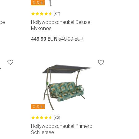
Sale
(37)
ce
Hollywoodschaukel Deluxe
Mykonos
449,99 EUR
549,99 EUR
Sale
(32)
Hollywoodschaukel Primero
Schliersee