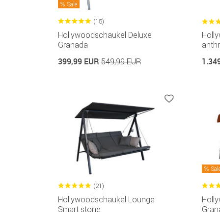
Sale
(15)
Hollywoodschaukel Deluxe
Holl
Granada
anthr
399,99 EUR
1.34
549,99 EUR
Sal
(21)
Hollywoodschaukel Lounge
Holl
Smart stone
Gran