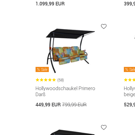
1.099,99 EUR
399,
Sale
Sal
(58)
Hollywoodschaukel Primero
Holl
Darß
beige
449,99 EUR
529,
799,99 EUR