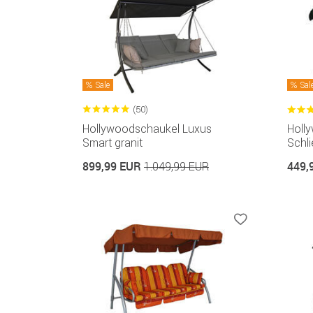
Sale
Sal
(50)
Hollywoodschaukel Luxus
Holl
Smart granit
Schli
899,99 EUR
449,
1.049,99 EUR