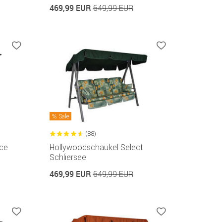
469,99 EUR
649,99 EUR
Sale
(88)
ce
Hollywoodschaukel Select
Schliersee
469,99 EUR
649,99 EUR