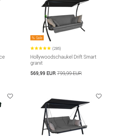
Sale
(285)
ce
Hollywoodschaukel Drift Smart
granit
569,99 EUR
799,99 EUR