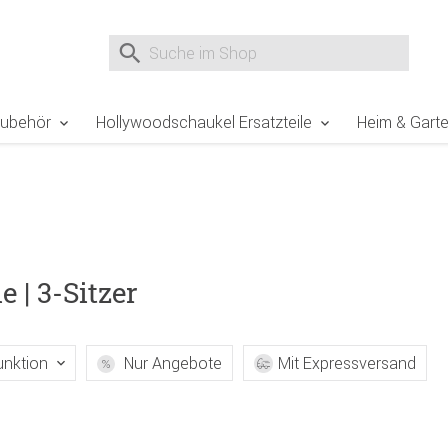
e Sie sind hier
Zur Fußzeile springen
Direkt zum Warenkorb spr
Suche nach
Suche im Shop, nach der Eingabe von 3 Buchst
Zubehör
Hollywoodschaukel Ersatzteile
Heim & Gart
| 3-Sitzer
unktion
Nur Angebote
Mit Expressversand