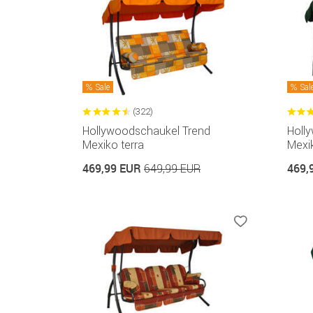
Sale
Sal
(322)
Hollywoodschaukel Trend
Holl
Mexiko terra
Mexi
469,99 EUR
469,
649,99 EUR