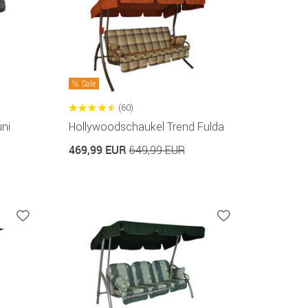
Sale
(60)
ni
Hollywoodschaukel Trend Fulda
469,99 EUR
649,99 EUR