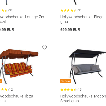
(31)
(31)
ywoodschaukel Lounge Zip
Hollywoodschaukel Elegan
azit
grau
9,99 EUR
699,99 EUR
e
Sale
(12)
(19)
ywoodschaukel Ibiza
Hollywoodschaukel Motion
ada
Smart granit