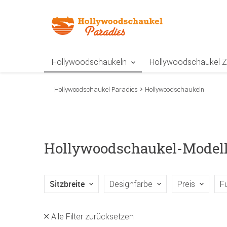
Zur Navigation springen
Zum Inhalt springen
Zur Positionsangab
Hollywoodschaukeln
Hollywoodschaukel 
Hollywoodschaukel Paradies
Hollywoodschaukeln
Hollywoodschaukel-Modelle 
Sitzbreite
Designfarbe
Preis
F
Alle Filter zurücksetzen