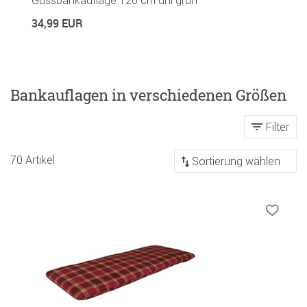
Gussbankauflage 120 cm uni grün
B
34,99 EUR
3
Bankauflagen in verschiedenen Größen
Filter
Sortierung
70 Artikel