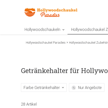
Zur Navigation springen
Zum Inhalt springen
Zur Positionsangab
Hollywoodschaukeln
Hollywoodschaukel 
Hollywoodschaukel Paradies
Hollywoodschaukel Zubehör
Getränkehalter für Hollyw
Farbe Getränkehalter
Nur Angebote
28 Artikel