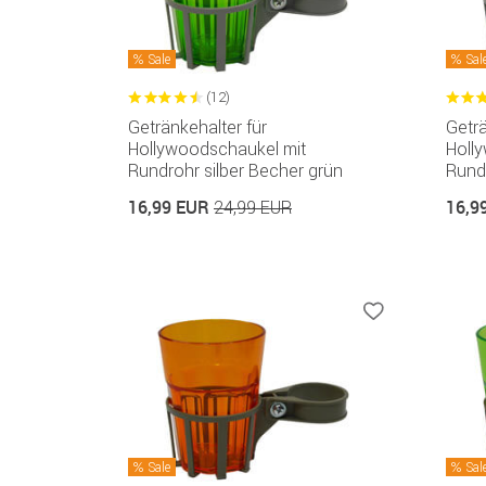
Sale
Sal
(12)
Getränkehalter für
Geträ
Hollywoodschaukel mit
Holl
Rundrohr silber Becher grün
Rundr
16,99 EUR
16,9
24,99 EUR
Sale
Sal