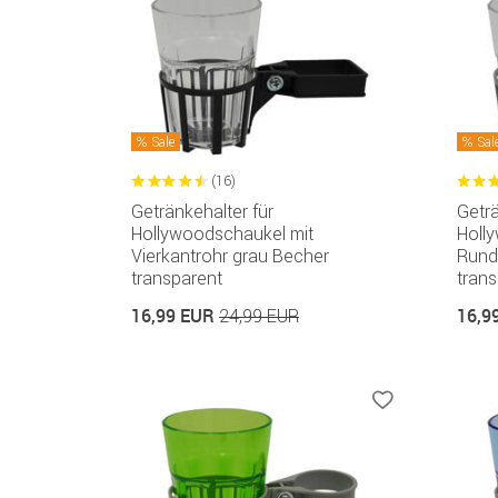
Sale
Sal
(16)
Getränkehalter für
Geträ
Hollywoodschaukel mit
Holl
Vierkantrohr grau Becher
Rundr
transparent
trans
16,99 EUR
16,9
24,99 EUR