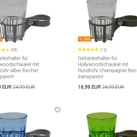
e
Sale
(23)
(12)
nkehalter für
Getränkehalter für
ywoodschaukel mit
Hollywoodschaukel mit
ohr silber Becher
Rundrohr champagner Bec
parent
transparent
9 EUR
16,99 EUR
24,99 EUR
24,99 EUR