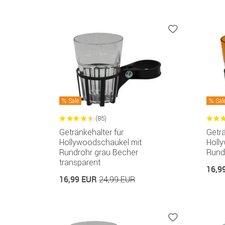
Sale
Sal
(85)
Getränkehalter für
Geträ
Hollywoodschaukel mit
Holl
Rundrohr grau Becher
Rund
transparent
16,9
16,99 EUR
24,99 EUR