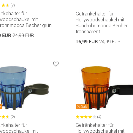
(7)
nkehalter für
Getränkehalter für
ywoodschaukel mit
Hollywoodschaukel mit
rohr mocca Becher grün
Rundrohr mocca Becher
transparent
9 EUR
24,99 EUR
16,99 EUR
24,99 EUR
e
Sale
(2)
(4)
nkehalter für
Getränkehalter für
ywoodschaukel mit
Hollywoodschaukel mit