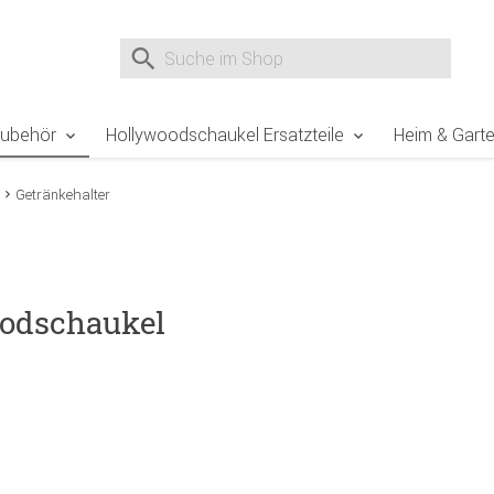
e Sie sind hier
Zur Fußzeile springen
Direkt zum Warenkorb spr
Suche nach
Suche im Shop, nach der Eingabe von 3 Buchst
Zubehör
Hollywoodschaukel Ersatzteile
Heim & Gart
Getränkehalter
oodschaukel