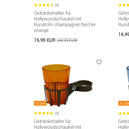
(4)
Getränkehalter für
Geträ
Hollywoodschaukel mit
Holl
Rundrohr champagner Becher
Rund
orange
16,9
16,99 EUR
24,99 EUR
Sale
Sal
(4)
Getränkehalter für
Geträ
Hollywoodschaukel mit
Holl