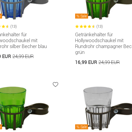
e
Sale
(13)
(13)
nkehalter für
Getränkehalter für
ywoodschaukel mit
Hollywoodschaukel mit
ohr silber Becher blau
Rundrohr champagner Bec
grün
9 EUR
24,99 EUR
16,99 EUR
24,99 EUR
e
Sale