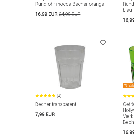
Rundrohr mocca Becher orange
Rund
blau
16,99 EUR
24,99 EUR
16,9
Sal
(4)
Becher transparent
Geträ
Holl
7,99 EUR
Vier
Bech
16,9