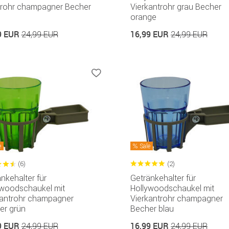
rohr champagner Becher
Vierkantrohr grau Becher
orange
9 EUR
16,99 EUR
24,99 EUR
24,99 EUR
e
Sale
(6)
(2)
nkehalter für
Getränkehalter für
ywoodschaukel mit
Hollywoodschaukel mit
kantrohr champagner
Vierkantrohr champagner
er grün
Becher blau
9 EUR
16,99 EUR
24,99 EUR
24,99 EUR