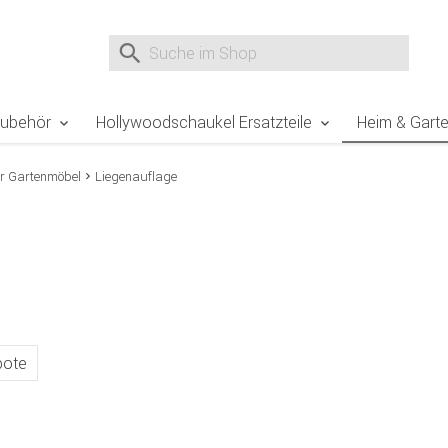
e Sie sind hier
Zur Fußzeile springen
Direkt zum Warenkorb spr
Suche nach
Suche im Shop, nach der Eingabe von 3 Buchst
Zubehör
Hollywoodschaukel Ersatzteile
Heim & Gart
ür Gartenmöbel
Liegenauflage
bote