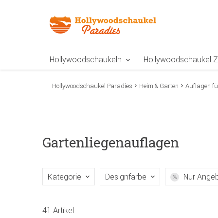
Zur Navigation springen
Zum Inhalt springen
Zur Positionsangab
Hollywoodschaukeln
Hollywoodschaukel 
Hollywoodschaukel Paradies
Heim & Garten
Auflagen f
Gartenliegenauflagen
Kategorie
Designfarbe
Nur Ange
41 Artikel