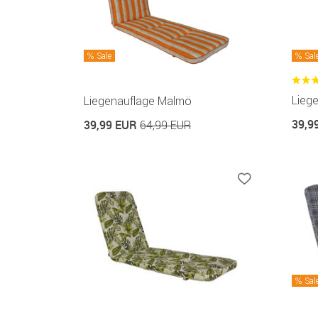
Sale
Sal
Lieg
Liegenauflage Malmö
39,9
39,99 EUR
64,99 EUR
Sal