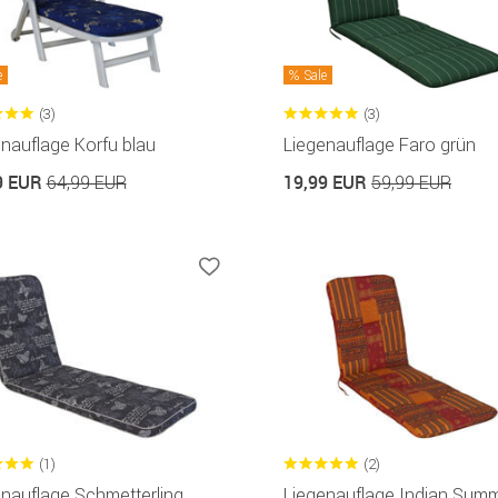
e
Sale
(3)
(3)
nauflage Korfu blau
Liegenauflage Faro grün
9 EUR
19,99 EUR
64,99 EUR
59,99 EUR
(1)
(2)
nauflage Schmetterling
Liegenauflage Indian Sum