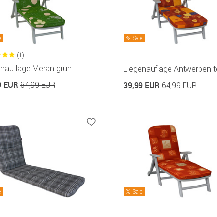
e
Sale
(1)
enauflage Meran grün
Liegenauflage Antwerpen t
9 EUR
64,99 EUR
39,99 EUR
64,99 EUR
e
Sale