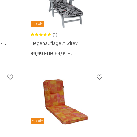
Sale
(1)
Liegenauflage Audrey
erra
39,99 EUR
64,99 EUR
Sale