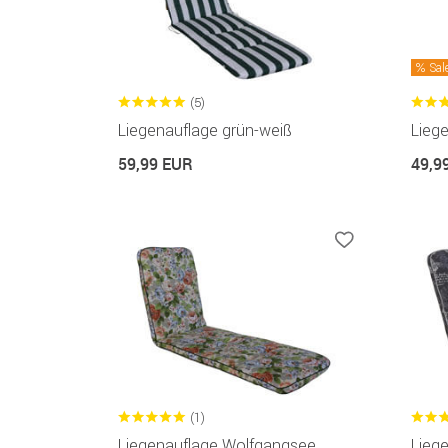
Sal
(5)
Liegenauflage grün-weiß
Liege
59,99 EUR
49,9
(1)
Liegenauflage Wolfgangsee
Liege