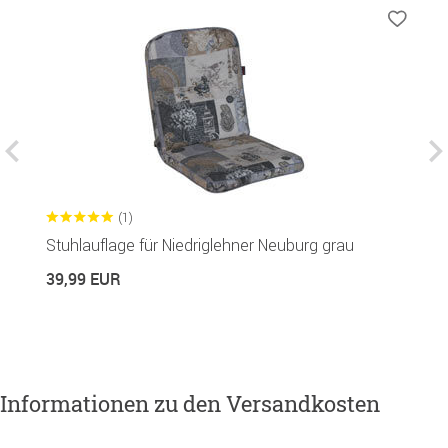
(1)
Stuhlauflage für Niedriglehner Neuburg grau
H
N
39,99 EUR
1
Informationen zu den Versandkosten