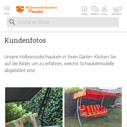
Zur Navigation springen
Zum Inhalt springen
Zur Positionsangab
0
0
Menü
Service
Merkliste
Konto
Warenkorb
Suche nach
Suche im Shop, nach der Eingabe von 3 Buchstaben ersche
Kundenfotos
Unsere Hollywoodschaukeln in Ihren Gärten. Klicken Sie
auf die Bilder, um zu erfahren, welche Schaukelmodelle
abgebildet sind.