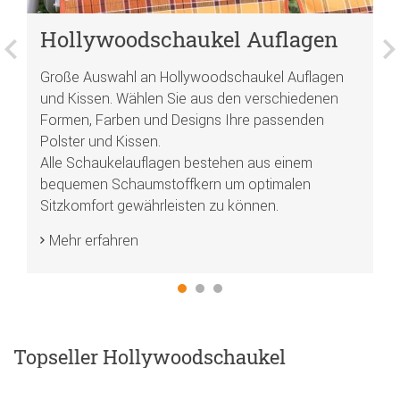
H
Hollywoodschaukel Auflagen
In
Große Auswahl an Hollywoodschaukel Auflagen
n
Ei
und Kissen. Wählen Sie aus den verschiedenen
Mo
Formen, Farben und Designs Ihre passenden
Gö
Polster und Kissen.
We
Alle Schaukelauflagen bestehen aus einem
Te
bequemen Schaumstoffkern um optimalen
u
Sitzkomfort gewährleisten zu können.
Mehr erfahren
Topseller Hollywoodschaukel