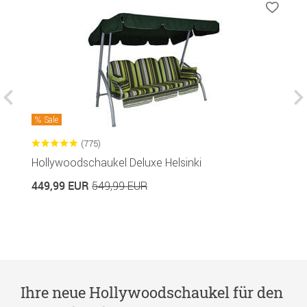
Sale
(775)
Hollywoodschaukel Deluxe Helsinki
H
449,99 EUR
4
549,99 EUR
Ihre neue Hollywoodschaukel für den