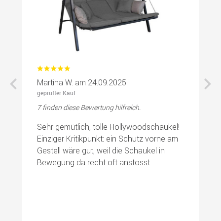
Martina W. am 24.09.2025
A
geprüfter Kauf
ge
7 finden diese Bewertung hilfreich.
6 
rt
Sehr gemütlich, tolle Hollywoodschaukel!
Ic
Einziger Kritikpunkt: ein Schutz vorne am
H
Gestell wäre gut, weil die Schaukel in
si
Bewegung da recht oft anstosst
tr
d
we
n
O
er
le
n
e