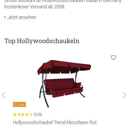
Große Auswahl an Hollywoodschaukeln Made in Germany.
Kostenloser Versand ab 200€.
Jetzt ansehen
Top Hollywoodschaukeln
Sale
(328)
Hollywoodschaukel Trend Microfaser Rot
H