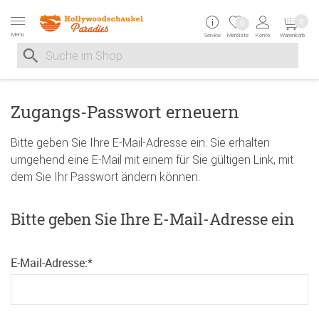
Zur Navigation springen
Zum Inhalt springen
Zur Positionsangab
0
0
Menü
Service
Merkliste
Konto
Warenkorb
Suche nach
Suche im Shop, nach der Eingabe von 3 Buchstaben ersche
Zugangs-Passwort erneuern
Bitte geben Sie Ihre E-Mail-Adresse ein. Sie erhalten
umgehend eine E-Mail mit einem für Sie gültigen Link, mit
dem Sie Ihr Passwort ändern können.
Bitte geben Sie Ihre E-Mail-Adresse ein
E-Mail-Adresse:
*