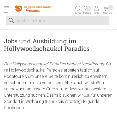
Zur Navigation springen
Zum Inhalt springen
Zur Positionsangab
0
0
Menü
Service
Merkliste
Konto
Warenkorb
Suche nach
Suche im Shop, nach der Eingabe von 3 Buchstaben ersche
Jobs und Ausbildung im
Hollywoodschaukel Paradies
Das Hollywoodschaukel Paradies braucht Verstärkung
. Wir
im Hollywoodschaukel Paradies arbeiten täglich auf
Hochtouren, um unsere Seite kontinuierlich zu erweitern,
verschönern und zu verbessern. Aber auch wir stoßen
irgendwann an unsere Grenzen, sodass wir nun weitere
Unterstützung suchen. Deshalb suchen wir u.a. für unseren
Standort in Winhöring (Landkreis Altötting) folgende
Positionen