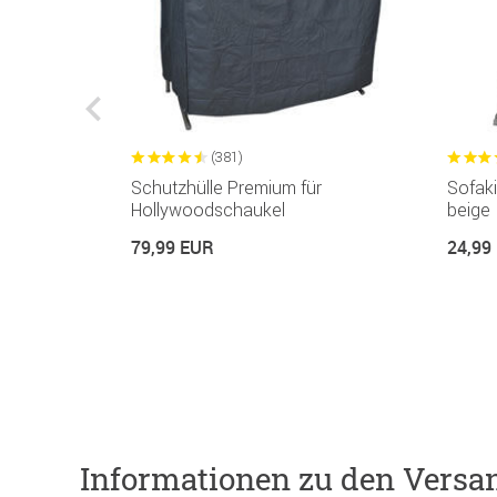
(381)
ür
Schutzhülle Premium für
Sofaki
tzer
Hollywoodschaukel
beige
79,99 EUR
24,99
Informationen zu den Versa