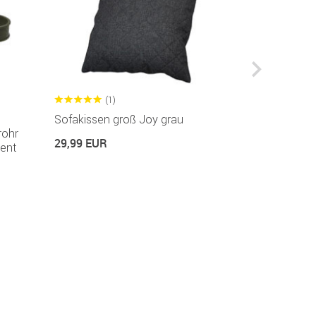
(1)
(1
Sofakissen groß Joy grau
Schutzhülle
rohr
29,99 EUR
69,99 EUR
ent