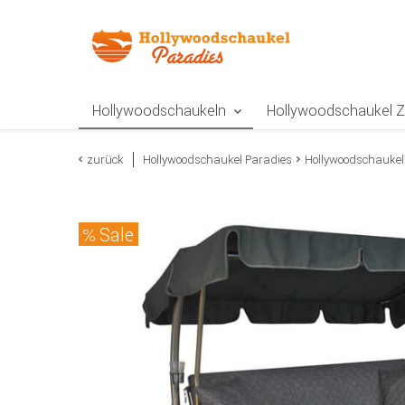
Zur Navigation springen
Zum Inhalt springen
Zur Positionsangab
Hollywoodschaukeln
Hollywoodschaukel 
zurück
Hollywoodschaukel Paradies
Hollywoodschaukel
Sale