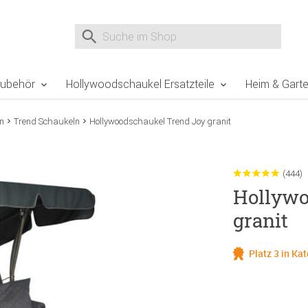
e Sie sind hier
Zur Fußzeile springen
Direkt zum Warenkorb spr
Suche nach
Suche im Shop, nach der Eingabe von 3 Buchst
Zubehör
Hollywoodschaukel Ersatzteile
Heim & Gart
n
Trend Schaukeln
Hollywoodschaukel Trend Joy granit
(444)
Hollywo
granit
Platz 3 in Ka