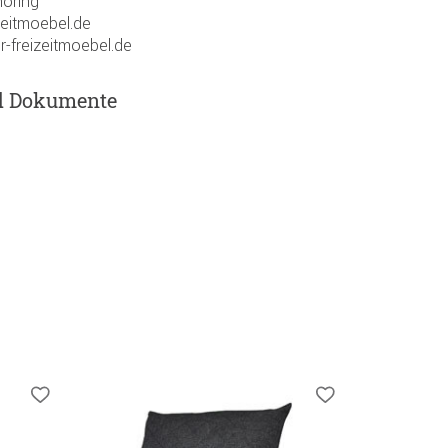
öring
zeitmoebel.de
r-freizeitmoebel.de
d Dokumente