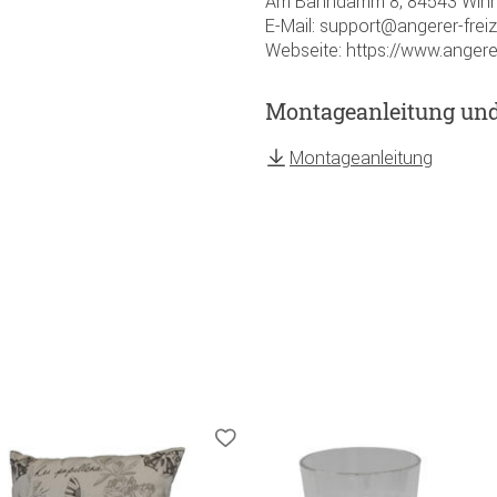
Am Bahndamm 8, 84543 Winh
E-Mail: support@angerer-frei
Webseite: https://www.angere
Montageanleitung un
Montageanleitung