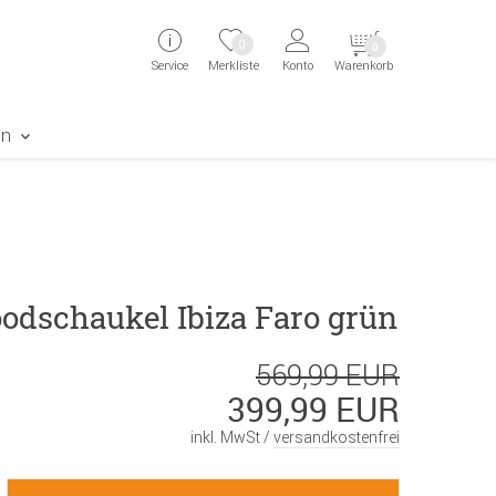
ingen
Direkt zur Registrierung als Kunde springen
Zum Login sp
0
0
Service
Merkliste
Konto
Warenkorb
aben erscheint das Suchergebnis
en
odschaukel Ibiza Faro grün
569,99 EUR
399,99 EUR
inkl. MwSt /
versandkostenfrei