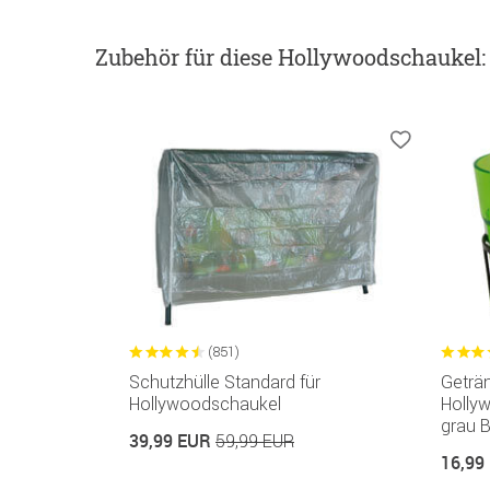
Zubehör
für diese Hollywoodschaukel
:
(851)
Schutzhülle Standard für
Geträn
Hollywoodschaukel
Holly
grau 
39,99 EUR
59,99 EUR
16,99