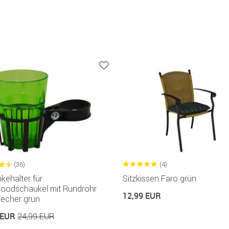
(36)
(4)
kehalter für
Sitzkissen Faro grün
woodschaukel mit Rundrohr
12,99 EUR
Becher grün
 EUR
24,99 EUR