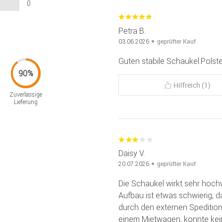
0
Petra B.
geprüfter Kauf
03.06.2026
Guten stabile Schaukel.Polste
Hilfreich (1)
Zuverlässige
Lieferung
Daisy V.
geprüfter Kauf
20.07.2026
Die Schaukel wirkt sehr hochw
Aufbau ist etwas schwierig, da 
durch den externen Spedition
einem Mietwagen, konnte kei