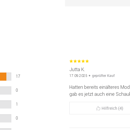
Jutta K.
geprüfter Kauf
17.09.2025
17
Hatten bereits einälteres Mod
0
gab es jetzt auch eine Schauk
1
Hilfreich (4)
0