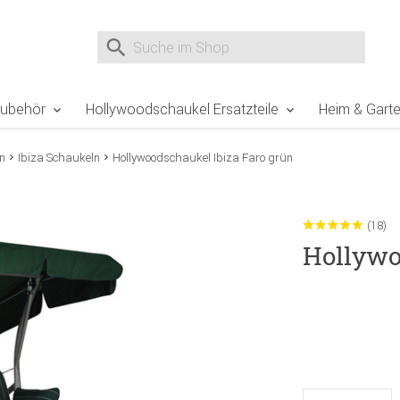
e Sie sind hier
Zur Fußzeile springen
Direkt zum Warenkorb spr
Suche nach
Suche im Shop, nach der Eingabe von 3 Buchst
Zubehör
Hollywoodschaukel Ersatzteile
Heim & Gart
n
Ibiza Schaukeln
Hollywoodschaukel Ibiza Faro grün
(18)
Hollywo