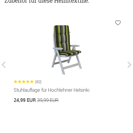
Zubehör
für diese Heimtextilie
:
(82)
Stuhlauflage für Hochlehner Helsinki
H
24,99 EUR
4
39,99 EUR