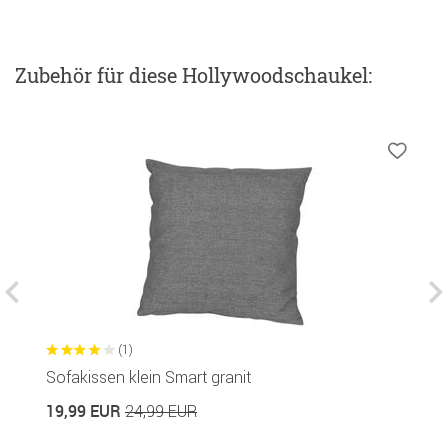
Zubehör
für diese Hollywoodschaukel
:
(1)
Sofakissen klein Smart granit
G
R
19,99 EUR
24,99 EUR
1