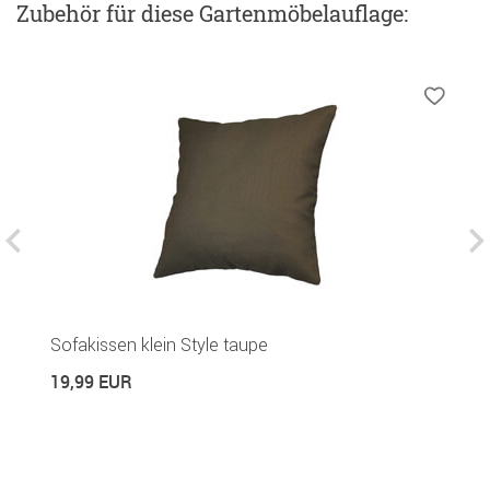
Zubehör
für diese Gartenmöbelauflage
:
Sofakissen klein Style taupe
S
19,99 EUR
2