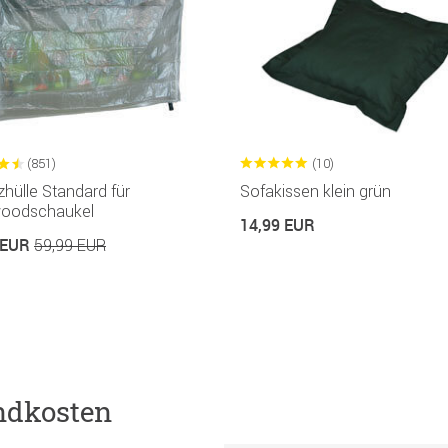
(851)
(10)
hülle Standard für
Sofakissen klein grün
woodschaukel
14,99 EUR
 EUR
59,99 EUR
ndkosten