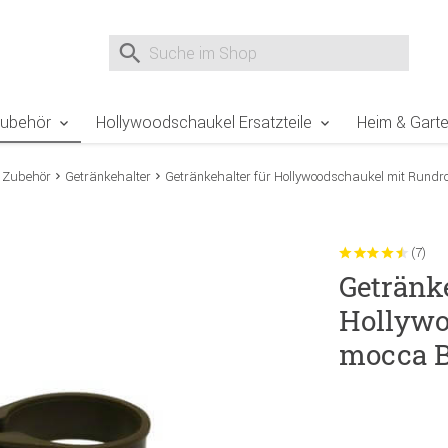
e Sie sind hier
Zur Fußzeile springen
Direkt zum Warenkorb spr
Suche nach
Suche im Shop, nach der Eingabe von 3 Buchst
Zubehör
Hollywoodschaukel Ersatzteile
Heim & Gart
 Zubehör
Getränkehalter
Getränkehalter für Hollywoodschaukel mit Rundr
(7)
Getränke
Hollywo
mocca B