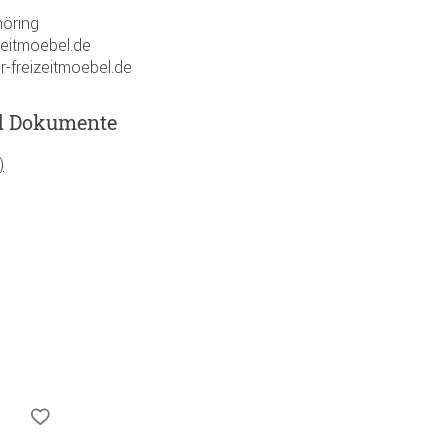
öring
zeitmoebel.de
r-freizeitmoebel.de
d Dokumente
)