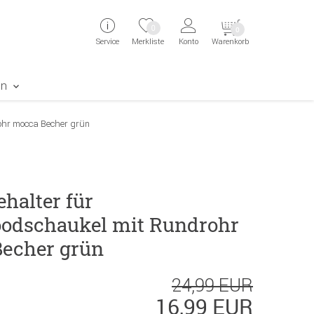
ingen
Direkt zur Registrierung als Kunde springen
Zum Login sp
0
0
Service
Merkliste
Konto
Warenkorb
aben erscheint das Suchergebnis
en
ohr mocca Becher grün
halter für
odschaukel mit Rundrohr
echer grün
24,99 EUR
16,99 EUR