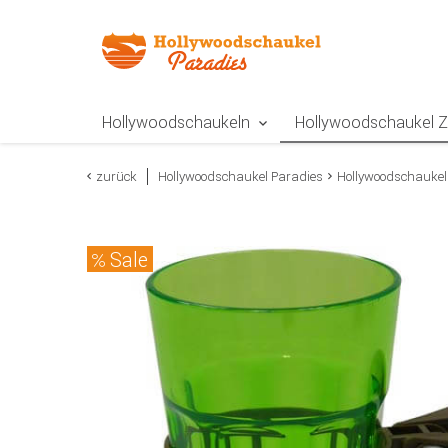
Zur Navigation springen
Zum Inhalt springen
Zur Positionsangab
Hollywoodschaukeln
Hollywoodschaukel 
zurück
Hollywoodschaukel Paradies
Hollywoodschaukel
Sale