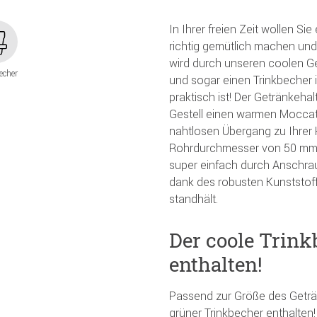
In Ihrer freien Zeit wollen Si
richtig gemütlich machen und
wird durch unseren coolen Get
Becher
und sogar einen Trinkbecher 
praktisch ist! Der Getränkeha
Gestell einen warmen Moccato
nahtlosen Übergang zu Ihrer 
Rohrdurchmesser von 50 mm is
super einfach durch Anschraub
dank des robusten Kunststoff
standhält.
Der coole Trink
enthalten!
Passend zur Größe des Getränk
grüner Trinkbecher enthalten! 