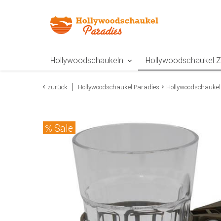
Zur Navigation springen
Zum Inhalt springen
Zur Positionsangab
Hollywoodschaukeln
Hollywoodschaukel 
zurück
Hollywoodschaukel Paradies
Hollywoodschaukel
Sale