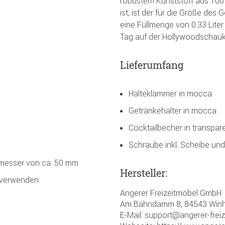
robustem Kunststoff aus 100% 
ist, ist der für die Größe des
eine Füllmenge von 0.33 Liter
Tag auf der Hollywoodschauk
Lieferumfang
Halteklammer in mocca
Getränkehalter in mocca
Cocktailbecher in transpar
Schraube inkl. Scheibe und
messer von ca. 50 mm
Hersteller:
s verwenden
Angerer Freizeitmöbel GmbH
Am Bahndamm 8, 84543 Winh
E-Mail: support@angerer-frei