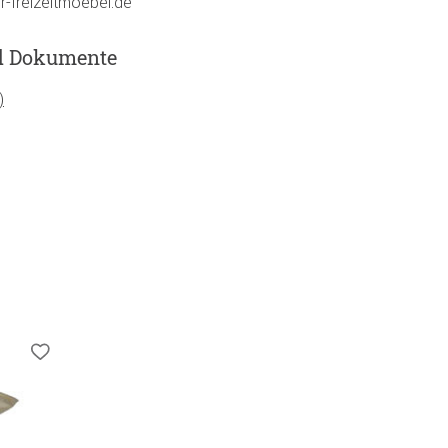
r-freizeitmoebel.de
d Dokumente
)