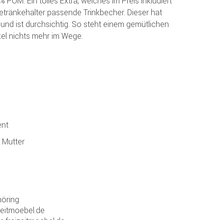
POM. Ein tolles Extra, welches im Preis inkludiert
 Getränkehalter passende Trinkbecher. Dieser hat
 und ist durchsichtig. So steht einem gemütlichen
el nichts mehr im Wege.
ent
 Mutter
öring
zeitmoebel.de