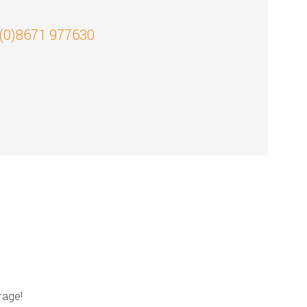
 (0)8671 977630
!
rage!