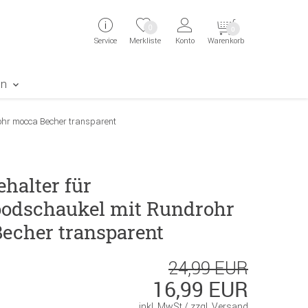
ingen
Direkt zur Registrierung als Kunde springen
Zum Login sp
0
0
Service
Merkliste
Konto
Warenkorb
aben erscheint das Suchergebnis
en
ohr mocca Becher transparent
halter für
odschaukel mit Rundrohr
echer transparent
24,99 EUR
16,99 EUR
inkl. MwSt /
zzgl. Versand