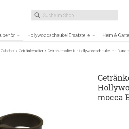
e Sie sind hier
Zur Fußzeile springen
Direkt zum Warenkorb spr
Suche nach
Suche im Shop, nach der Eingabe von 3 Buchst
Zubehör
Hollywoodschaukel Ersatzteile
Heim & Gart
 Zubehör
Getränkehalter
Getränkehalter für Hollywoodschaukel mit Rundr
Getränke
Hollywo
mocca B