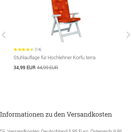
(14)
Stuhlauflage für Hochlehner Korfu terra
St
34,99 EUR
2
44,99 EUR
Informationen zu den Versandkosten
Versandkosten: Deutschland 5,95 Euro, Österreich 9,95