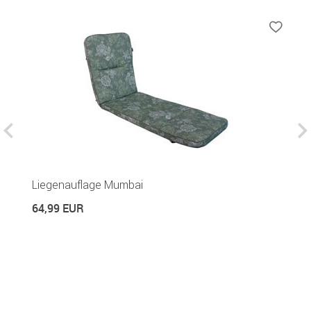
Liegenauflage Mumbai
S
64,99 EUR
3