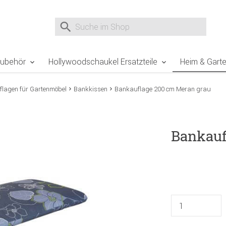
e Sie sind hier
Zur Fußzeile springen
Direkt zum Warenkorb spr
Suche nach
Suche im Shop, nach der Eingabe von 3 Buchst
Zubehör
Hollywoodschaukel Ersatzteile
Heim & Gart
flagen für Gartenmöbel
Bankkissen
Bankauflage 200 cm Meran grau
Bankauf