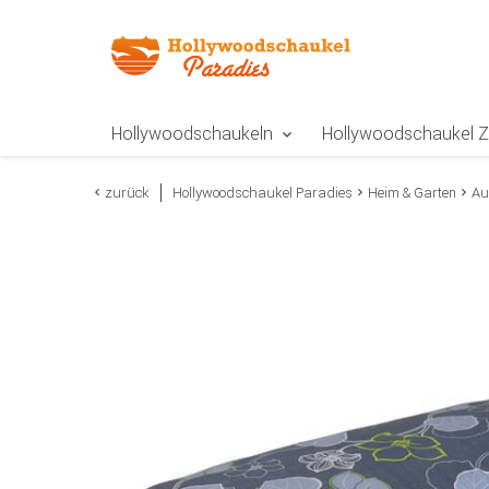
Zur Navigation springen
Zum Inhalt springen
Zur Positionsangab
Hollywoodschaukeln
Hollywoodschaukel 
zurück
Hollywoodschaukel Paradies
Heim & Garten
Au