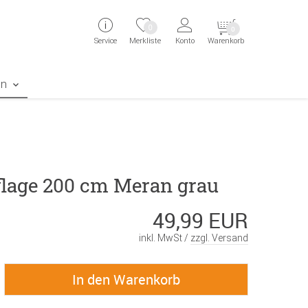
ingen
Direkt zur Registrierung als Kunde springen
Zum Login sp
0
0
Service
Merkliste
Konto
Warenkorb
aben erscheint das Suchergebnis
en
lage 200 cm Meran grau
49,99 EUR
inkl. MwSt /
zzgl. Versand