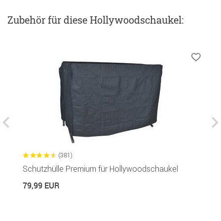
Zubehör
für diese Hollywoodschaukel
:
(381)
Schutzhülle Premium für Hollywoodschaukel
S
79,99 EUR
6