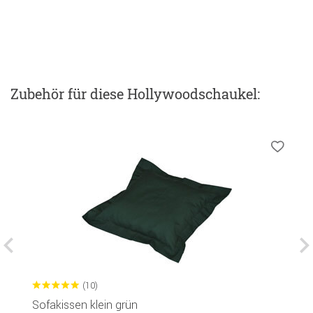
Zubehör
für diese Hollywoodschaukel
:
(10)
Sofakissen klein grün
S