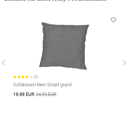
(1)
Sofakissen klein Smart granit
S
19,99 EUR
5
24,99 EUR