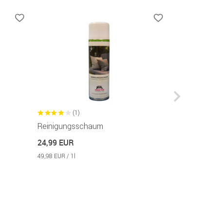
(1)
(3
Reinigungsschaum
Sprühwach
24,99 EUR
24,99 EUR
49,98 EUR / 1l
49,98 EUR / 1l