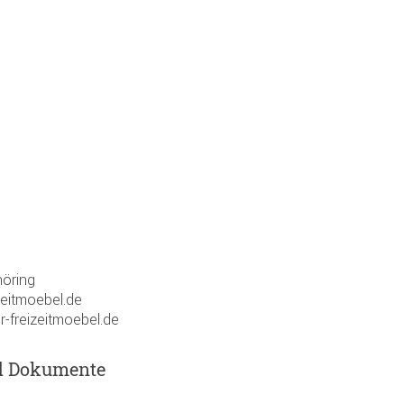
öring
zeitmoebel.de
r-freizeitmoebel.de
d Dokumente