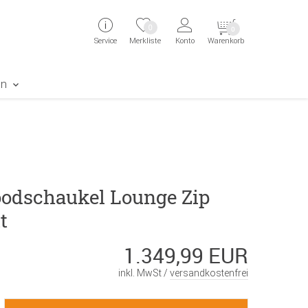
ingen
Direkt zur Registrierung als Kunde springen
Zum Login sp
0
0
Service
Merkliste
Konto
Warenkorb
aben erscheint das Suchergebnis
en
odschaukel Lounge Zip
t
1.349,99 EUR
inkl. MwSt /
versandkostenfrei