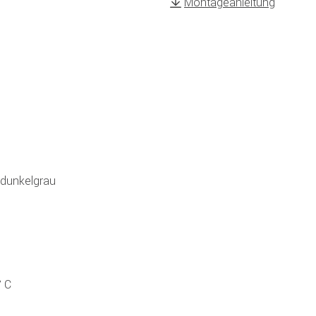
Montageanleitung
g dunkelgrau
° C