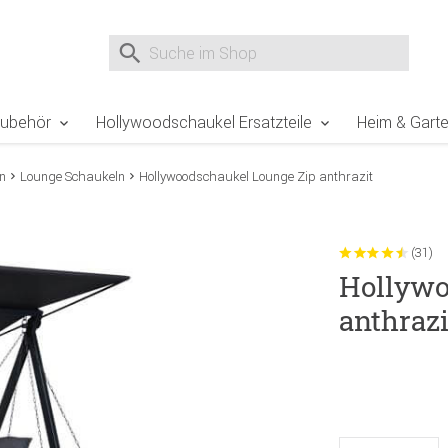
e Sie sind hier
Zur Fußzeile springen
Direkt zum Warenkorb spr
Suche nach
Suche im Shop, nach der Eingabe von 3 Buchst
Zubehör
Hollywoodschaukel Ersatzteile
Heim & Gart
n
Lounge Schaukeln
Hollywoodschaukel Lounge Zip anthrazit
(31)
Hollywo
anthrazi