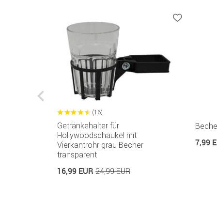
(16)
ür
Getränkehalter für
Beche
Hollywoodschaukel mit
7,99 
Vierkantrohr grau Becher
transparent
16,99 EUR
24,99 EUR