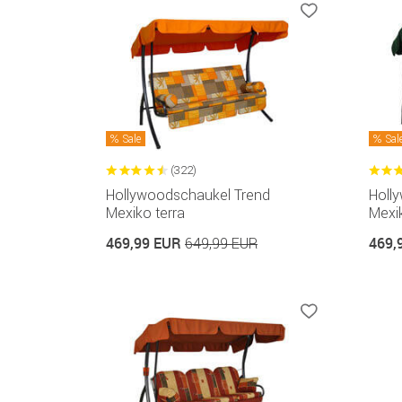
Sale
Sal
(322)
Hollywoodschaukel Trend
Holl
Mexiko terra
Mexi
469,99 EUR
469,
649,99 EUR