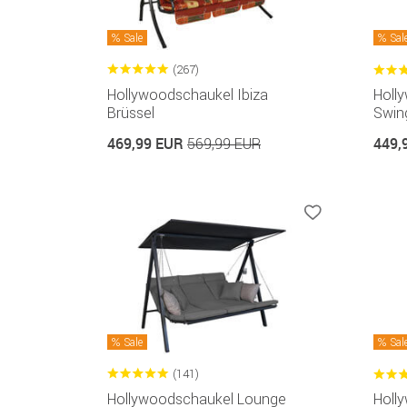
Sale
Sal
(267)
Hollywoodschaukel Ibiza
Holl
Brüssel
Swing
469,99 EUR
449,
569,99 EUR
Sale
Sal
(141)
Hollywoodschaukel Lounge
Holl