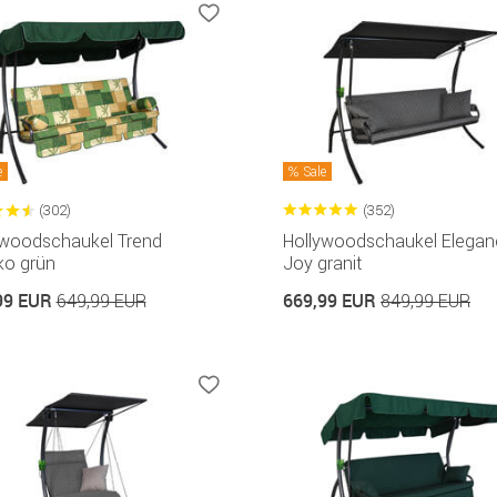
e
Sale
(302)
(352)
ywoodschaukel Trend
Hollywoodschaukel Elegan
ko grün
Joy granit
99 EUR
669,99 EUR
649,99 EUR
849,99 EUR