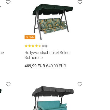
Sale
(88)
ce
Hollywoodschaukel Select
Schliersee
469,99 EUR
649,99 EUR