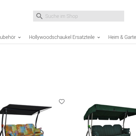
e Sie sind hier
Zur Fußzeile springen
Direkt zum Warenkorb spr
Suche nach
Suche im Shop, nach der Eingabe von 3 Buchst
Zubehör
Hollywoodschaukel Ersatzteile
Heim & Gart