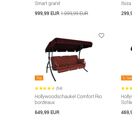
Smart granit
Ibiza
999,99 EUR
299,
1.099,99 EUR
Top
Sal
(54)
Hollywoodschaukel Comfort Rio
Holl
bordeaux
Schli
649,99 EUR
469,