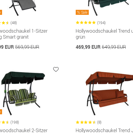
e
Sale
(48)
(194)
ywoodschaukel 1-Sitzer
Hollywoodschaukel Trend u
 Smart granit
grün
99 EUR
469,99 EUR
569,99 EUR
649,99 EUR
e
(198)
(8)
ywoodschaukel 2-Sitzer
Hollywoodschaukel Trend 