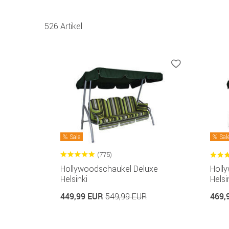
526 Artikel
Sale
Sal
(775)
Hollywoodschaukel Deluxe
Holl
Helsinki
Helsi
449,99 EUR
469,
549,99 EUR