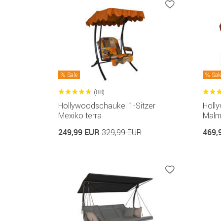
Sale
Sal
(88)
Hollywoodschaukel 1-Sitzer
Holl
Mexiko terra
Mal
249,99 EUR
469,
329,99 EUR