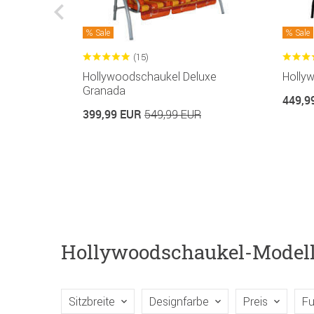
Sale
Sale
(15)
mfort
Hollywoodschaukel Deluxe
Holly
Granada
449,9
399,99 EUR
R
549,99 EUR
Hollywoodschaukel-Model
Sitzbreite
Designfarbe
Preis
Fu