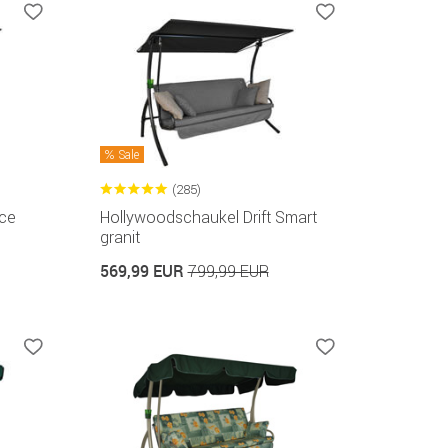
Sale
(285)
ce
Hollywoodschaukel Drift Smart
granit
569,99 EUR
799,99 EUR