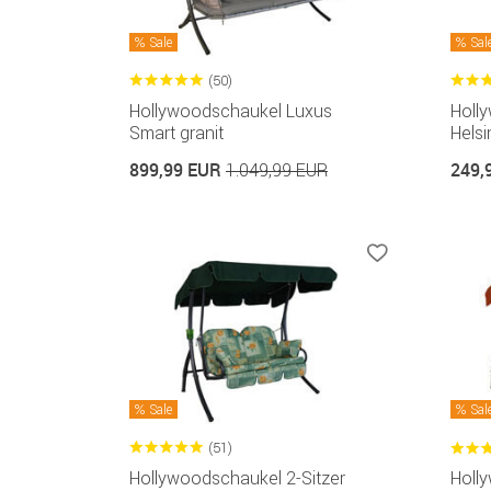
Sale
Sal
(50)
Hollywoodschaukel Luxus
Holl
Smart granit
Helsi
899,99 EUR
249,
1.049,99 EUR
Sale
Sal
(51)
Hollywoodschaukel 2-Sitzer
Holl