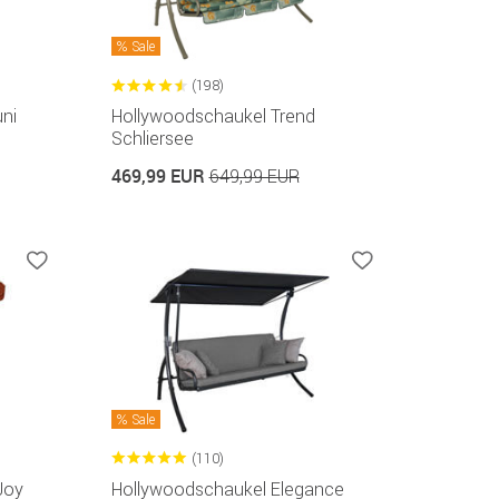
Sale
(198)
ni
Hollywoodschaukel Trend
Schliersee
469,99 EUR
649,99 EUR
Sale
(110)
Joy
Hollywoodschaukel Elegance