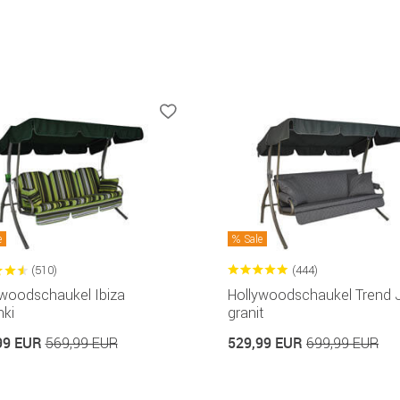
e
Sale
(510)
(444)
ywoodschaukel Ibiza
Hollywoodschaukel Trend 
nki
granit
99 EUR
529,99 EUR
569,99 EUR
699,99 EUR