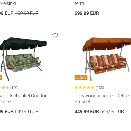
 Helsinki
terra
99 EUR
699,99 EUR
469,99 EUR
e
Sale
(109)
(103)
ywoodschaukel Comfort
Hollywoodschaukel Deluxe
ersee
Brüssel
99 EUR
449,99 EUR
649,99 EUR
549,99 EUR