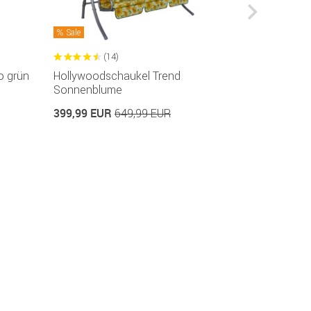
Sale
Sale
(14)
(7
o grün
Hollywoodschaukel Trend
Hollywoodsc
Sonnenblume
399,99 EU
399,99 EUR
649,99 EUR