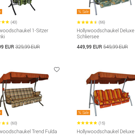
e
Sale
(43)
(66)
ywoodschaukel 1-Sitzer
Hollywoodschaukel Deluxe
nki
Schliersee
99 EUR
449,99 EUR
329,99 EUR
549,99 EUR
e
Sale
(60)
(15)
ywoodschaukel Trend Fulda
Hollywoodschaukel Deluxe