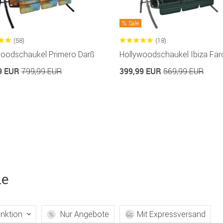
Sale
(58)
(18)
woodschaukel Primero Darß
Hollywoodschaukel Ibiza Far
9 EUR
399,99 EUR
799,99 EUR
569,99 EUR
le
nktion
Nur Angebote
Mit Expressversand