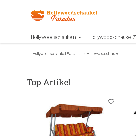
Zur Navigation springen
Zum Inhalt springen
Zur Positionsangab
Hollywoodschaukeln
Hollywoodschaukel 
Hollywoodschaukel Paradies
Hollywoodschaukeln
Top Artikel