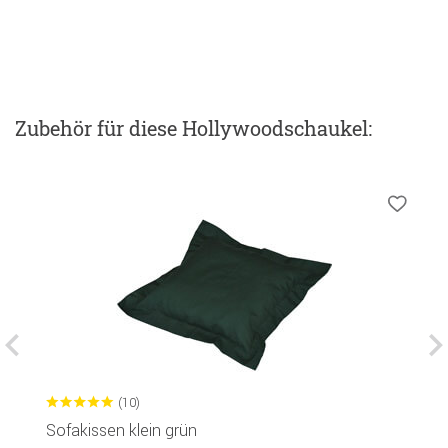
Zubehör
für diese Hollywoodschaukel
:
(10)
Sofakissen klein grün
G