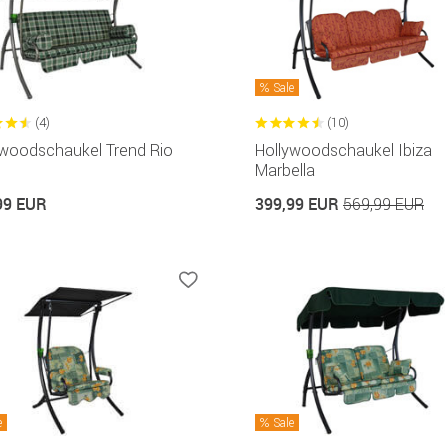
Sale
(4)
(10)
ywoodschaukel Trend Rio
Hollywoodschaukel Ibiza
Marbella
99 EUR
399,99 EUR
569,99 EUR
e
Sale