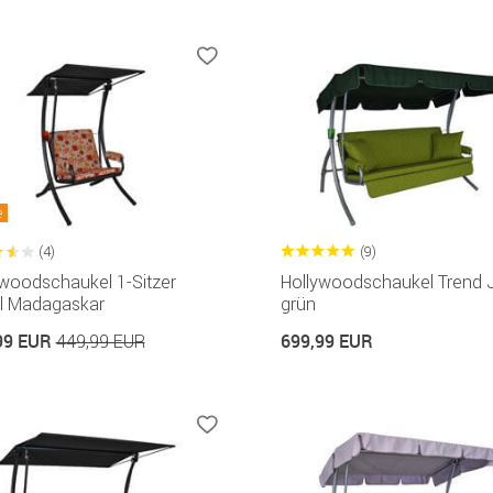
e
(4)
(9)
ywoodschaukel 1-Sitzer
Hollywoodschaukel Trend 
l Madagaskar
grün
99 EUR
699,99 EUR
449,99 EUR