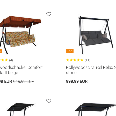
e
Top
(4)
(11)
ywoodschaukel Comfort
Hollywoodschaukel Relax 
tadt beige
stone
99 EUR
999,99 EUR
649,99 EUR