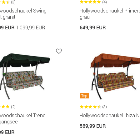
(3)
(4)
ywoodschaukel Swing
Hollywoodschaukel Primer
 granit
grau
99 EUR
649,99 EUR
1.099,99 EUR
Top
(2)
(3)
ywoodschaukel Trend
Hollywoodschaukel Ibiza N
gangsee
569,99 EUR
99 EUR