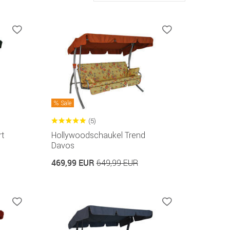
Sale
(5)
t
Hollywoodschaukel Trend
Davos
469,99 EUR
649,99 EUR