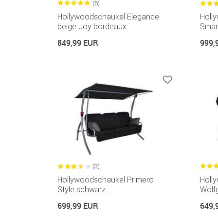
(5)
Hollywoodschaukel Elegance
Holl
beige Joy bordeaux
Smart
849,99 EUR
999,
(3)
Hollywoodschaukel Primero
Holl
Style schwarz
Wolf
699,99 EUR
649,