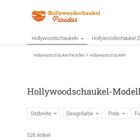
Zur Navigation springen
Zum Inhalt springen
Zur Positionsangab
Hollywoodschaukeln
Hollywoodschaukel 
Hollywoodschaukel Paradies
Hollywoodschaukeln
Hollywoodschaukel-Model
Sitzbreite
Designfarbe
Preis
Fu
526 Artikel