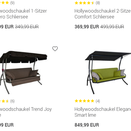
(9)
(8)
ywoodschaukel 1-Sitzer
Hollywoodschaukel 2-Sitze
ro Schliersee
Comfort Schliersee
99 EUR
369,99 EUR
349,99 EUR
499,99 EUR
(6)
(4)
ywoodschaukel Trend Joy
Hollywoodschaukel Elegan
e
Smart lime
99 EUR
849,99 EUR