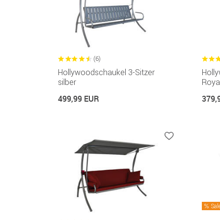
(6)
Hollywoodschaukel 3-Sitzer
Holl
silber
Roya
499,99 EUR
379,
Sal