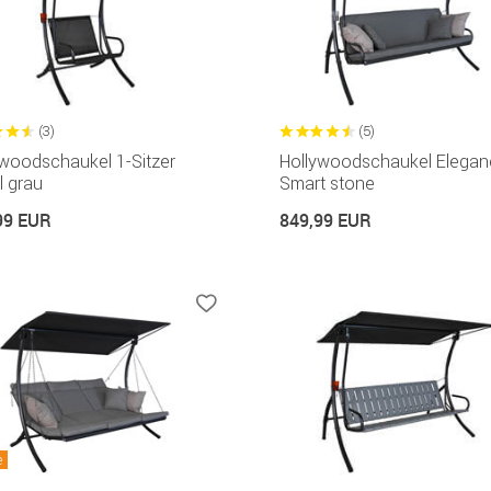
(3)
(5)
ywoodschaukel 1-Sitzer
Hollywoodschaukel Elegan
l grau
Smart stone
99 EUR
849,99 EUR
e