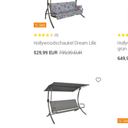
Sale
(6)
Hollywoodschaukel Dream Lille
Holl
grün
529,99 EUR
799,99 EUR
649,
Sal