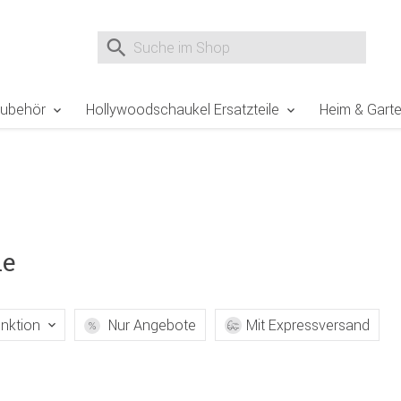
e Sie sind hier
Zur Fußzeile springen
Direkt zum Warenkorb spr
Suche nach
Suche im Shop, nach der Eingabe von 3 Buchst
Zubehör
Hollywoodschaukel Ersatzteile
Heim & Gart
le
nktion
Nur Angebote
Mit Expressversand