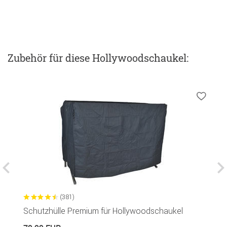
Zubehör
für diese Hollywoodschaukel
:
(381)
Schutzhülle Premium für Hollywoodschaukel
G
R