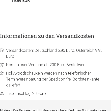
79,99 EUR
1
Informationen zu den Versandkosten
Versandkosten: Deutschland 5,95 Euro, Österreich 9,95
Euro
Kostenloser Versand ab 200 Euro Bestellwert
Hollywoodschaukeln werden nach telefonischer
Terminvereinbarung per Spedition frei Bordsteinkante
geliefert
Inselzuschlag: 20 Euro
Haben Sie Fragen zur Lieferung oder möchten Sie mehr über