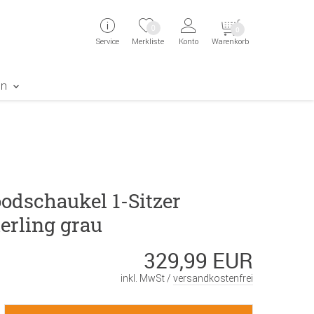
ingen
Direkt zur Registrierung als Kunde springen
Zum Login sp
0
0
Service
Merkliste
Konto
Warenkorb
aben erscheint das Suchergebnis
en
odschaukel 1-Sitzer
erling grau
329,99 EUR
inkl. MwSt /
versandkostenfrei