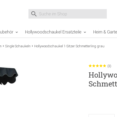
e Sie sind hier
Zur Fußzeile springen
Direkt zum Warenkorb spr
Suche nach
Suche im Shop, nach der Eingabe von 3 Buchst
Zubehör
Hollywoodschaukel Ersatzteile
Heim & Gart
n
Single Schaukeln
Hollywoodschaukel 1-Sitzer Schmetterling grau
(3)
Hollywo
Schmett