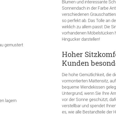
Blumen und interessante Schr
Sonnendach in der Farbe Anth
verschiedenen Grauschattier
so perfekt ab. Das Tolle an 
wirklich zu allem passt. Die S
vorhandenen Möbelstücken h
Hingucker darstellen!
rau gemustert
Hoher Sitzkomf
Kunden besonde
Die hohe Gemütlichkeit, die d
vormontierten Mattensitz, au
bequeme Wendekissen gelegt w
Untergrund, wenn Sie Ihre Ar
vor der Sonne geschützt, daf
en lagern
verstellbar und spendet Ihne
es, wie alle Bestandteile der