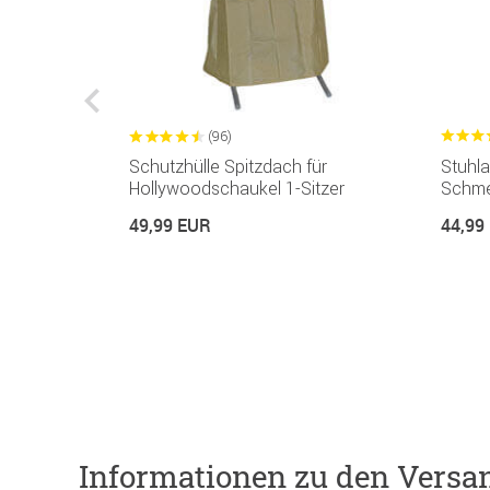
(96)
onnendach
Schutzhülle Spitzdach für
Stuhla
 dunkelgrau
Hollywoodschaukel 1-Sitzer
Schmet
49,99 EUR
44,99
ar
Informationen zu den Versa