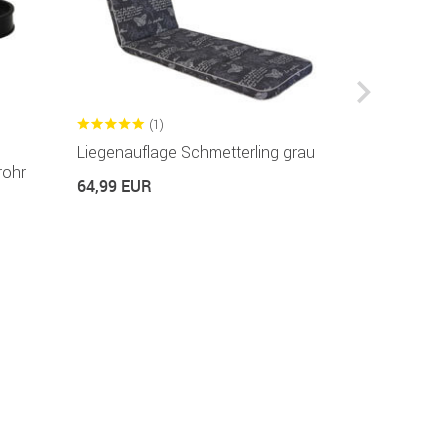
(1)
(2
Liegenauflage Schmetterling grau
Sitzkissen 
rohr
64,99 EUR
12,99 EUR