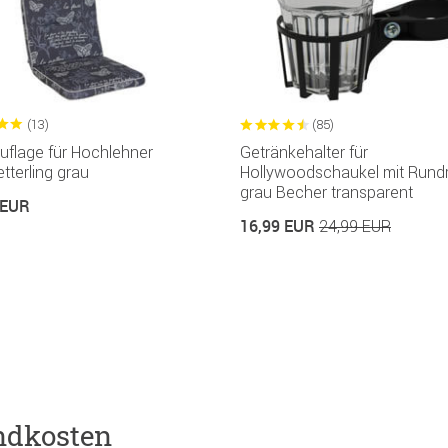
(13)
(85)
uflage für Hochlehner
Getränkehalter für
terling grau
Hollywoodschaukel mit Rund
grau Becher transparent
 EUR
16,99 EUR
24,99 EUR
ndkosten