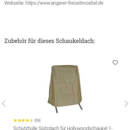
Webseite: https://www.angerer-freizeitmoebel.de
Zubehör
für dieses Schaukeldach
:
(96)
Schutzhülle Spitzdach für Hollywoodschaukel 1-
G