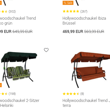
e
Sale
(302)
(267)
ywoodschaukel Trend
Hollywoodschaukel Ibiza
ko grün
Brüssel
99 EUR
469,99 EUR
649,99 EUR
569,99 EUR
e
(198)
(8)
ywoodschaukel 2-Sitzer
Hollywoodschaukel Trend 
 Helsinki
terra