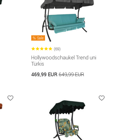
Sale
(69)
Hollywoodschaukel Trend uni
Türkis
469,99 EUR
649,99 EUR