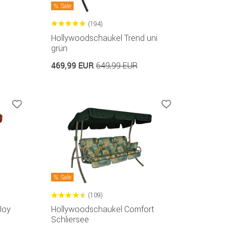
Sale
(194)
Hollywoodschaukel Trend uni
grün
469,99 EUR
649,99 EUR
Sale
(109)
Joy
Hollywoodschaukel Comfort
Schliersee