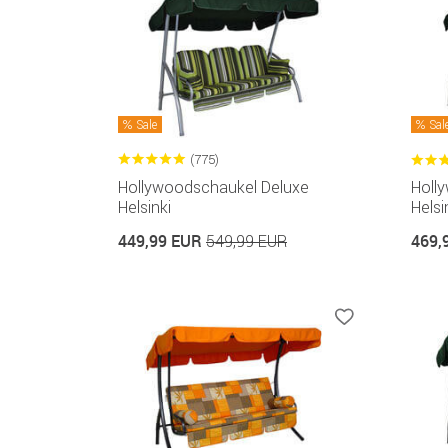
Sale
Sal
(775)
Hollywoodschaukel Deluxe
Holl
Helsinki
Helsi
449,99 EUR
469,
549,99 EUR