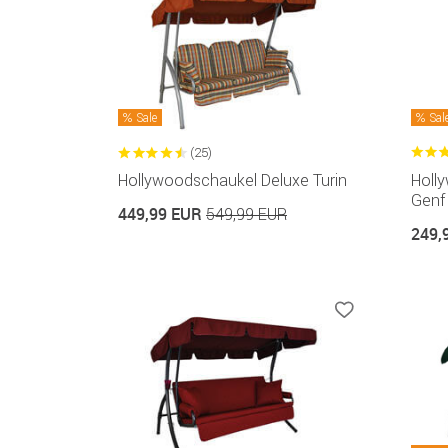
Sale
Sal
(25)
Hollywoodschaukel Deluxe Turin
Holl
Genf
449,99 EUR
549,99 EUR
249,