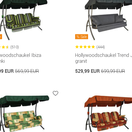
e
Sale
(510)
(444)
ywoodschaukel Ibiza
Hollywoodschaukel Trend 
nki
granit
99 EUR
529,99 EUR
569,99 EUR
699,99 EUR