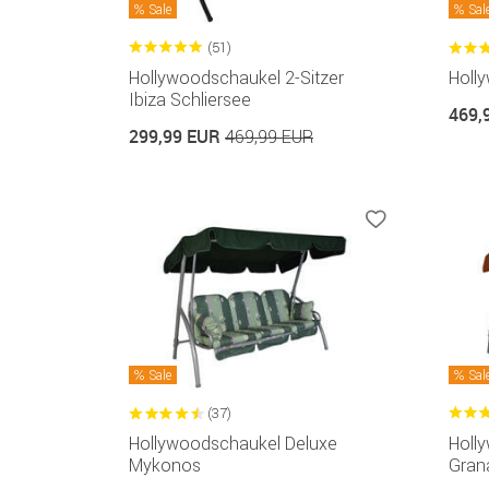
Sale
Sal
(51)
Hollywoodschaukel 2-Sitzer
Holl
Ibiza Schliersee
469,
299,99 EUR
469,99 EUR
Sale
Sal
(37)
Hollywoodschaukel Deluxe
Holl
Mykonos
Gran