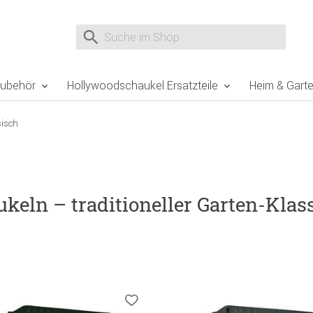
e Sie sind hier
Zur Fußzeile springen
Direkt zum Warenkorb spr
Suche nach
Suche im Shop, nach der Eingabe von 3 Buchst
Zubehör
Hollywoodschaukel Ersatzteile
Heim & Gart
sisch
eln – traditioneller Garten-Klas