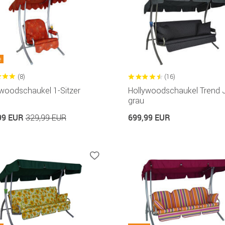
e
(8)
(16)
ywoodschaukel 1-Sitzer
Hollywoodschaukel Trend 
grau
99 EUR
699,99 EUR
329,99 EUR