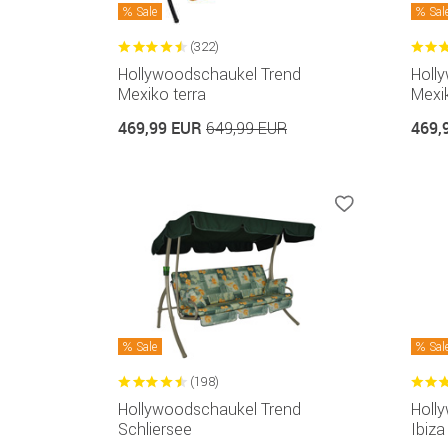
Sale
Sal
(322)
Hollywoodschaukel Trend
Holl
Mexiko terra
Mexi
469,99 EUR
469,
649,99 EUR
Sale
Sal
(198)
Hollywoodschaukel Trend
Holl
Schliersee
Ibiza