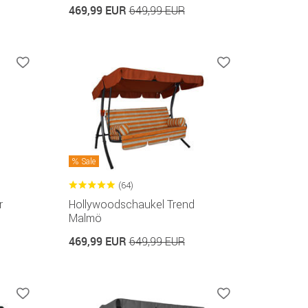
469,99 EUR
649,99 EUR
Sale
(64)
r
Hollywoodschaukel Trend
Malmö
469,99 EUR
649,99 EUR