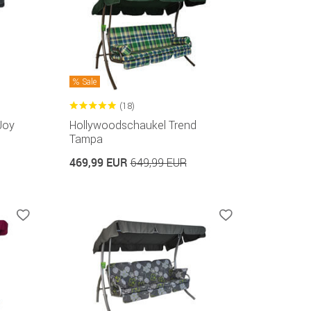
Sale
(18)
Joy
Hollywoodschaukel Trend
Tampa
469,99 EUR
649,99 EUR