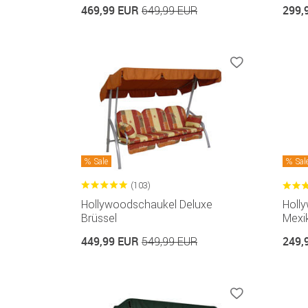
469,99 EUR
299,
649,99 EUR
Sale
Sal
(103)
Hollywoodschaukel Deluxe
Holl
Brüssel
Mexi
449,99 EUR
249,
549,99 EUR