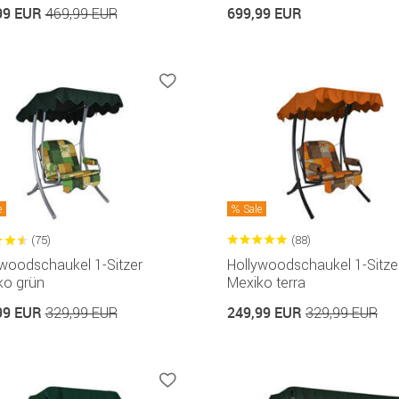
99 EUR
699,99 EUR
469,99 EUR
e
Sale
(75)
(88)
ywoodschaukel 1-Sitzer
Hollywoodschaukel 1-Sitze
ko grün
Mexiko terra
99 EUR
249,99 EUR
329,99 EUR
329,99 EUR