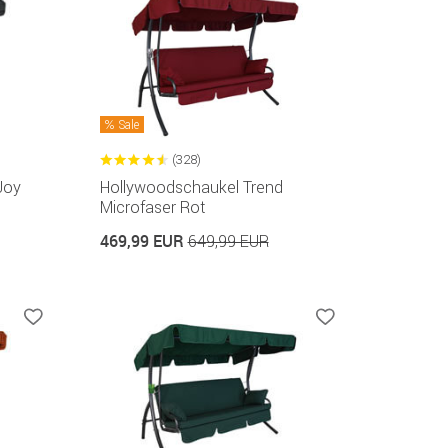
Sale
(328)
Joy
Hollywoodschaukel Trend
Microfaser Rot
469,99 EUR
649,99 EUR