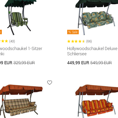
e
Sale
(43)
(66)
ywoodschaukel 1-Sitzer
Hollywoodschaukel Deluxe
nki
Schliersee
99 EUR
449,99 EUR
329,99 EUR
549,99 EUR