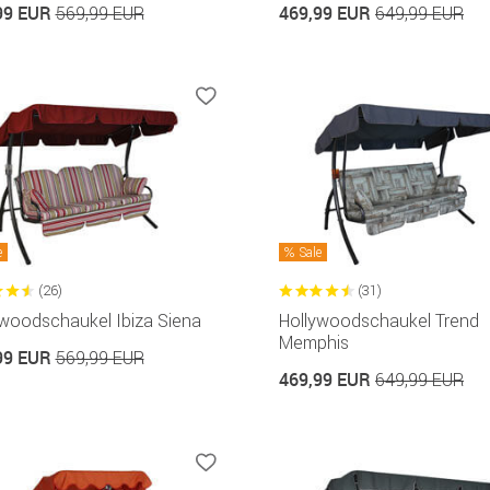
99 EUR
469,99 EUR
569,99 EUR
649,99 EUR
e
Sale
(26)
(31)
ywoodschaukel Ibiza Siena
Hollywoodschaukel Trend
Memphis
99 EUR
569,99 EUR
469,99 EUR
649,99 EUR