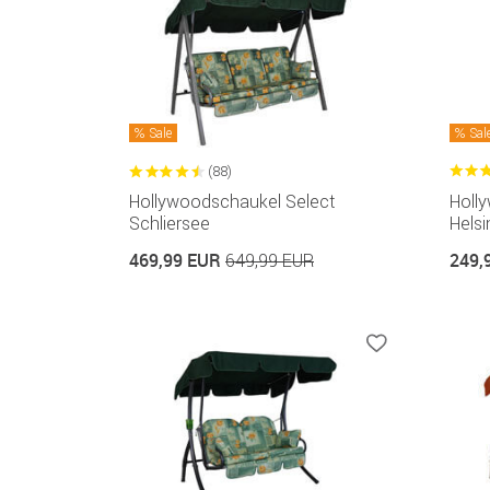
Sale
Sal
(88)
Hollywoodschaukel Select
Holl
Schliersee
Helsi
469,99 EUR
249,
649,99 EUR