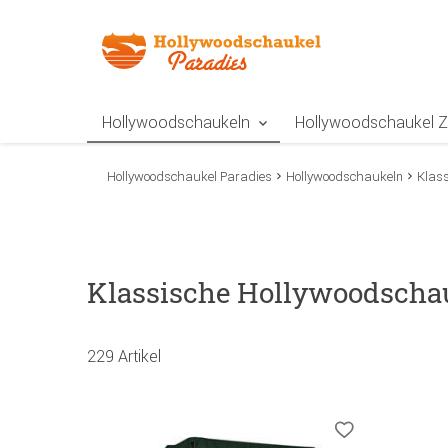
Zur Navigation springen
Zum Inhalt springen
Zur Positionsangab
Hollywoodschaukeln
Hollywoodschaukel 
Hollywoodschaukel Paradies
Hollywoodschaukeln
Klas
Klassische Hollywoodschauk
229 Artikel