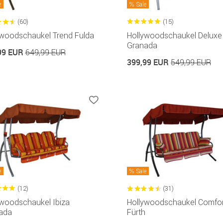
e
Sale
(60)
(15)
ywoodschaukel Trend Fulda
Hollywoodschaukel Deluxe
Granada
99 EUR
649,99 EUR
399,99 EUR
549,99 EUR
e
Sale
(12)
(31)
ywoodschaukel Ibiza
Hollywoodschaukel Comfor
ada
Fürth