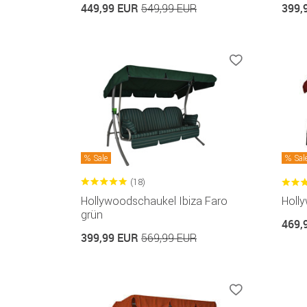
449,99 EUR
399,
549,99 EUR
Sale
Sal
(18)
Hollywoodschaukel Ibiza Faro
Holl
grün
469,
399,99 EUR
569,99 EUR