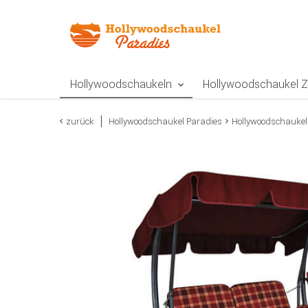
Zur Navigation springen
Zum Inhalt springen
Zur Positionsangab
Hollywoodschaukeln
Hollywoodschaukel 
zurück
Hollywoodschaukel Paradies
Hollywoodschaukel