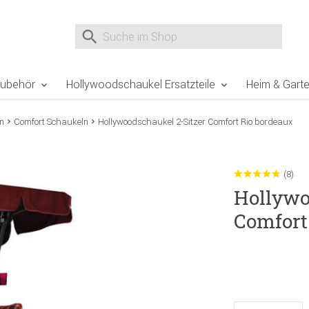
e Sie sind hier
Zur Fußzeile springen
Direkt zum Warenkorb spr
Suche nach
Suche im Shop, nach der Eingabe von 3 Buchst
Zubehör
Hollywoodschaukel Ersatzteile
Heim & Gart
n
Comfort Schaukeln
Hollywoodschaukel 2-Sitzer Comfort Rio bordeaux
(8)
Hollywo
Comfort