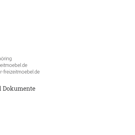
öring
zeitmoebel.de
r-freizeitmoebel.de
d Dokumente