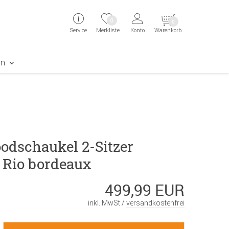
ingen
Direkt zur Registrierung als Kunde springen
Zum Login sp
0
0
Service
Merkliste
Konto
Warenkorb
aben erscheint das Suchergebnis
en
odschaukel 2-Sitzer
 Rio bordeaux
499,99 EUR
inkl. MwSt /
versandkostenfrei