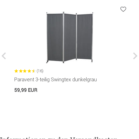
(16)
Paravent 3-teilig Swingtex dunkelgrau
S
59,99 EUR
5