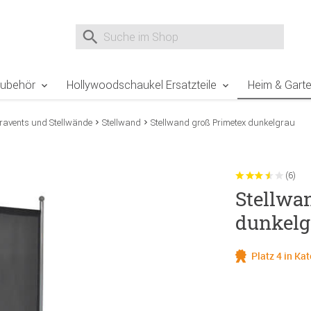
e Sie sind hier
Zur Fußzeile springen
Direkt zum Warenkorb spr
Suche nach
Suche im Shop, nach der Eingabe von 3 Buchst
Zubehör
Hollywoodschaukel Ersatzteile
Heim & Gart
ravents und Stellwände
Stellwand
Stellwand groß Primetex dunkelgrau
(6)
Stellwa
dunkelg
Platz 4 in Ka