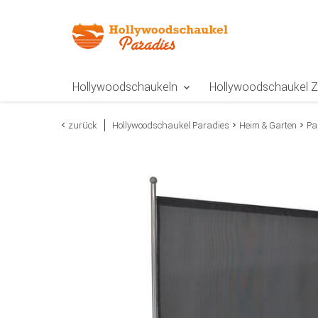
Zur Navigation springen
Zum Inhalt springen
Zur Positionsangab
Hollywoodschaukeln
Hollywoodschaukel 
zurück
Hollywoodschaukel Paradies
Heim & Garten
Pa