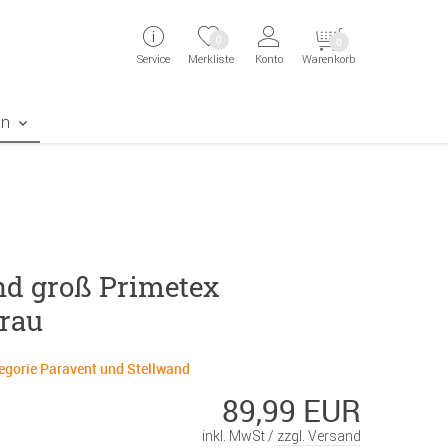
ingen
Direkt zur Registrierung als Kunde springen
Zum Login sp
0
0
Service
Merkliste
Konto
Warenkorb
aben erscheint das Suchergebnis
en
nd groß Primetex
rau
tegorie Paravent und Stellwand
89,99 EUR
inkl. MwSt /
zzgl. Versand