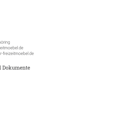
öring
zeitmoebel.de
r-freizeitmoebel.de
d Dokumente