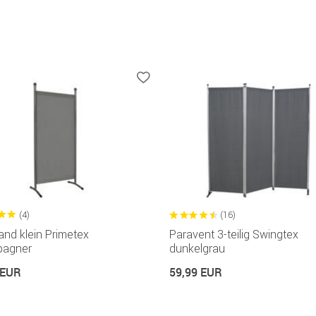
(4)
(16)
and klein Primetex
Paravent 3-teilig Swingtex
agner
dunkelgrau
 EUR
59,99 EUR