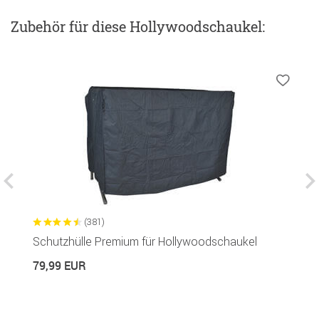
Zubehör
für diese Hollywoodschaukel
:
(381)
Schutzhülle Premium für Hollywoodschaukel
G
R
79,99 EUR
1