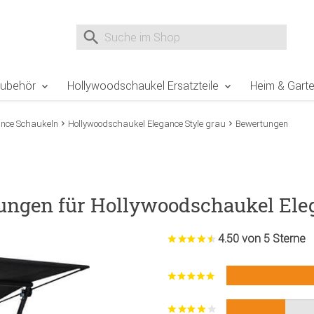
e Sie sind hier
Zur Fußzeile springen
Direkt zum Warenkorb spr
Suche nach
Suche im Shop, nach der Eingabe von 3 Buchst
Zubehör
Hollywoodschaukel Ersatzteile
Heim & Gart
ance Schaukeln
Hollywoodschaukel Elegance Style grau
Bewertungen
ungen für Hollywoodschaukel Eleg
4.50 von 5 Sterne