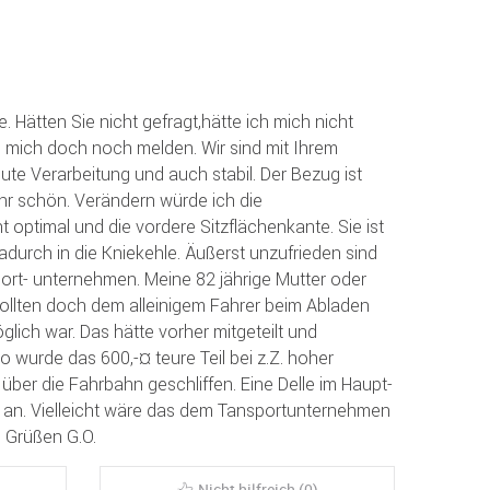
. Hätten Sie nicht gefragt,hätte ich mich nicht
 mich doch noch melden. Wir sind mit Ihrem
ute Verarbeitung und auch stabil. Der Bezug ist
ehr schön. Verändern würde ich die
 optimal und die vordere Sitzflächenkante. Sie ist
adurch in die Kniekehle. Äußerst unzufrieden sind
port- unternehmen. Meine 82 jährige Mutter oder
ollten doch dem alleinigem Fahrer beim Abladen
glich war. Das hätte vorher mitgeteilt und
 wurde das 600,-¤ teure Teil bei z.Z. hoher
 über die Fahrbahn geschliffen. Eine Delle im Haupt-
ch an. Vielleicht wäre das dem Tansportunternehmen
l. Grüßen G.O.
Nicht hilfreich (0)