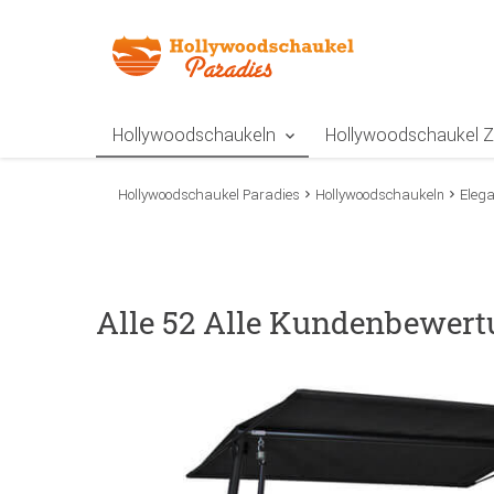
Zur Navigation springen
Zum Inhalt springen
Zur Positionsangab
Hollywoodschaukeln
Hollywoodschaukel 
Hollywoodschaukel Paradies
Hollywoodschaukeln
Eleg
Alle 52 Alle Kundenbewert