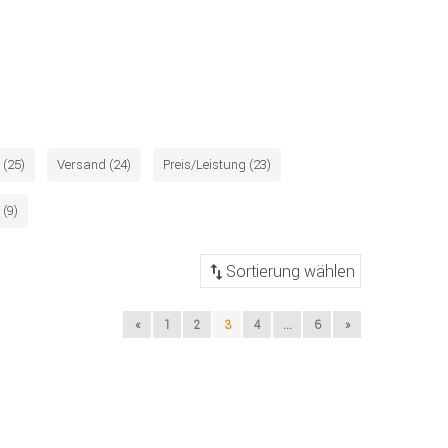
(25)
Versand (24)
Preis/Leistung (23)
 (9)
«
1
2
3
4
...
6
»