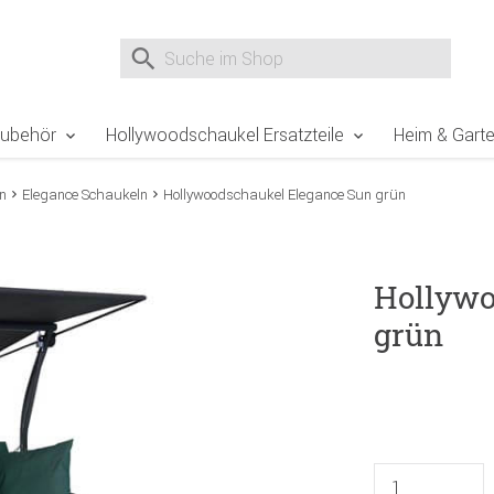
e Sie sind hier
Zur Fußzeile springen
Direkt zum Warenkorb spr
Suche nach
Suche im Shop, nach der Eingabe von 3 Buchst
Zubehör
Hollywoodschaukel Ersatzteile
Heim & Gart
n
Elegance Schaukeln
Hollywoodschaukel Elegance Sun grün
Hollywo
grün