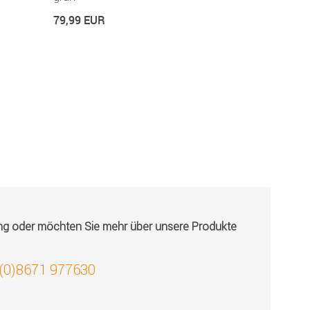
Vierkantroh
79,99 EUR
16,99 EUR
ung oder möchten Sie mehr über unsere Produkte
 (0)8671 977630