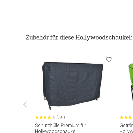
Zubehör
für diese Hollywoodschaukel
:
(381)
ür
Schutzhülle Premium für
Geträn
Hollywoodschaukel
Holly