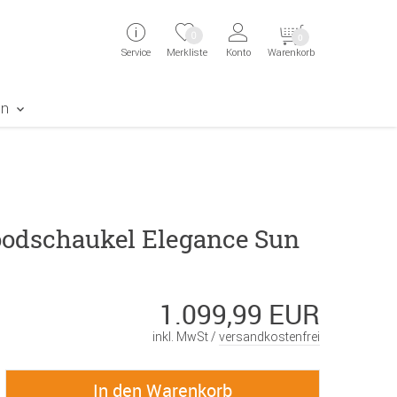
ingen
Direkt zur Registrierung als Kunde springen
Zum Login sp
0
0
Service
Merkliste
Konto
Warenkorb
aben erscheint das Suchergebnis
en
odschaukel Elegance Sun
1.099,99 EUR
inkl. MwSt /
versandkostenfrei