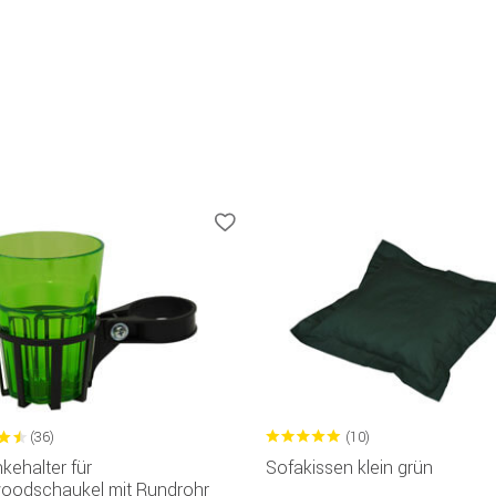
(36)
(10)
kehalter für
Sofakissen klein grün
woodschaukel mit Rundrohr