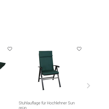
(3
Getränkehalt
Stuhlauflage für Hochlehner Sun
Hollywoodsc
grün