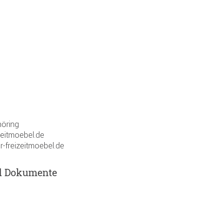
öring
zeitmoebel.de
r-freizeitmoebel.de
d Dokumente