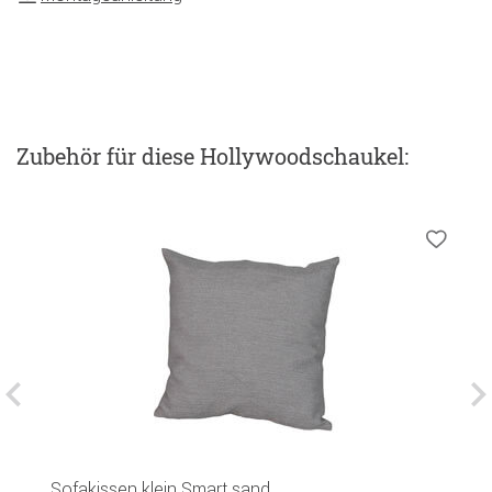
Zubehör
für diese Hollywoodschaukel
:
Sofakissen klein Smart sand
S