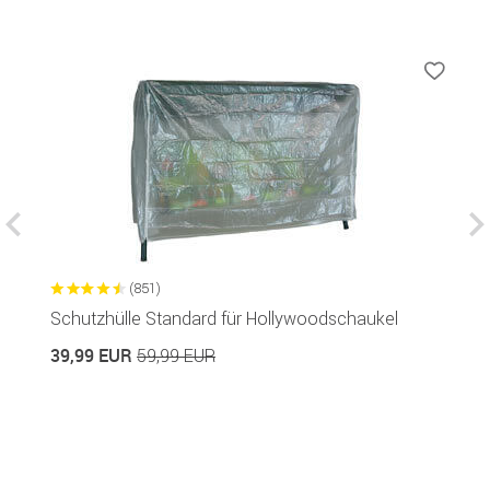
(851)
Schutzhülle Standard für Hollywoodschaukel
A
39,99 EUR
2
59,99 EUR