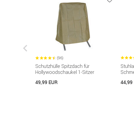
(96)
Schutzhülle Spitzdach für
Stuhla
Hollywoodschaukel 1-Sitzer
Schmet
er
49,99 EUR
44,99