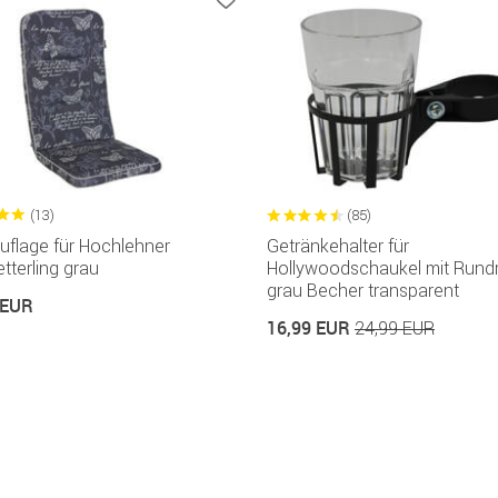
(13)
(85)
uflage für Hochlehner
Getränkehalter für
terling grau
Hollywoodschaukel mit Rund
grau Becher transparent
 EUR
16,99 EUR
24,99 EUR