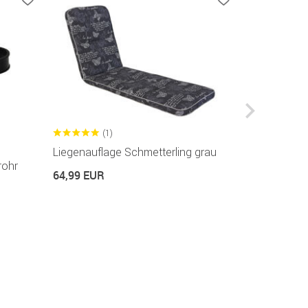
(1)
(2
Liegenauflage Schmetterling grau
Sitzkissen 
rohr
64,99 EUR
12,99 EUR