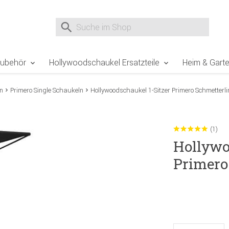
e Sie sind hier
Zur Fußzeile springen
Direkt zum Warenkorb spr
Suche nach
Suche im Shop, nach der Eingabe von 3 Buchst
Zubehör
Hollywoodschaukel Ersatzteile
Heim & Gart
n
Primero Single Schaukeln
Hollywoodschaukel 1-Sitzer Primero Schmetterl
(1)
Hollywo
Primero