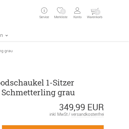
ingen
Direkt zur Registrierung als Kunde springen
Zum Login sp
0
0
Service
Merkliste
Konto
Warenkorb
aben erscheint das Suchergebnis
en
ing grau
odschaukel 1-Sitzer
 Schmetterling grau
349,99 EUR
inkl. MwSt /
versandkostenfrei