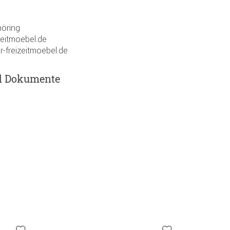
öring
zeitmoebel.de
r-freizeitmoebel.de
d Dokumente