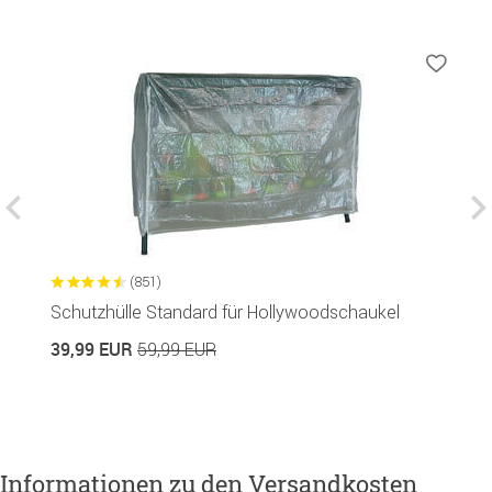
(851)
Schutzhülle Standard für Hollywoodschaukel
A
in
39,99 EUR
59,99 EUR
2
Informationen zu den Versandkosten