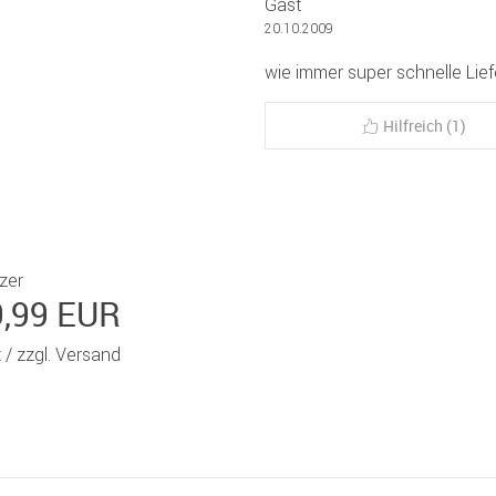
Gast
20.10.2009
wie immer super schnelle Li
Hilfreich (1)
zer
9,99 EUR
t /
zzgl. Versand