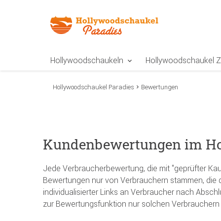
Zur Navigation springen
Zum Inhalt springen
Zur Positionsangab
Hollywoodschaukeln
Hollywoodschaukel 
Hollywoodschaukel Paradies
Bewertungen
Kundenbewertungen im Holl
Jede Verbraucherbewertung, die mit "geprüfter Kauf" 
Bewertungen nur von Verbrauchern stammen, die d
individualisierter Links an Verbraucher nach Absch
zur Bewertungsfunktion nur solchen Verbrauchern 