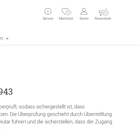
ingen
Direkt zur Registrierung als Kunde springen
Zum Login sp
0
0
Service
Merkliste
Konto
Warenkorb
aben erscheint das Suchergebnis
en
943
erprüft, sodass sichergestellt ist, dass
en. Die Überprüfung geschieht durch Übermittlung
mular führen und die sicherstellen, dass der Zugang
.