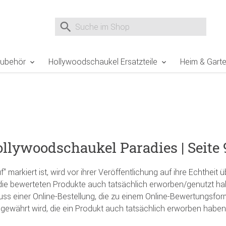
e Sie sind hier
Zur Fußzeile springen
Direkt zum Warenkorb spr
Suche nach
Suche im Shop, nach der Eingabe von 3 Buchst
Zubehör
Hollywoodschaukel Ersatzteile
Heim & Gart
ywoodschaukel Paradies | Seite 
markiert ist, wird vor ihrer Veröffentlichung auf ihre Echtheit üb
ie bewerteten Produkte auch tatsächlich erworben/genutzt hab
luss einer Online-Bestellung, die zu einem Online-Bewertungsfor
gewährt wird, die ein Produkt auch tatsächlich erworben haben