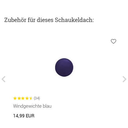
Zubehör
für dieses Schaukeldach
:
(34)
Windgewichte blau
S
14,99 EUR
1