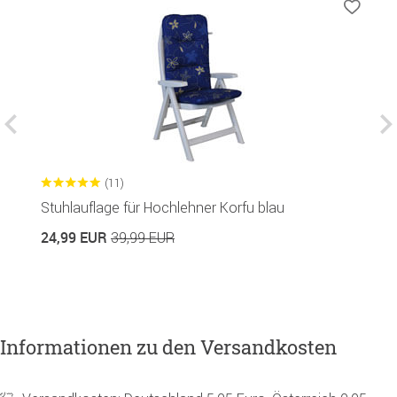
(11)
Stuhlauflage für Hochlehner Korfu blau
H
24,99 EUR
39,99 EUR
9
Informationen zu den Versandkosten