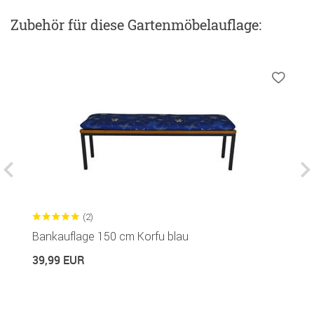
Zubehör
für diese Gartenmöbelauflage
:
(2)
Bankauflage 150 cm Korfu blau
L
39,99 EUR
4