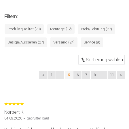
Filtern:
Produktqualität (73)
Montage (32)
Preis/Leistung (27)
Design/Aussehen (27)
Versand (24)
Service (9)
«
1
...
5
6
7
8
...
11
»
Norbert K.
geprüfter Kauf
04.09.2020