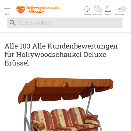
Zur Navigation springen
Zum Inhalt springen
Zur Positionsangab
0
0
Menü
Service
Merkliste
Konto
Warenkorb
Suche nach
Suche im Shop, nach der Eingabe von 3 Buchstaben ersche
Alle 103 Alle Kundenbewertungen
für Hollywoodschaukel Deluxe
Brüssel