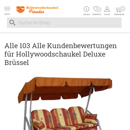
Zur Navigation springen
Zum Inhalt springen
Zur Positionsangab
0
0
Menü
Service
Merkliste
Konto
Warenkorb
Suche nach
Suche im Shop, nach der Eingabe von 3 Buchstaben ersche
Alle 103 Alle Kundenbewertungen
für Hollywoodschaukel Deluxe
Brüssel