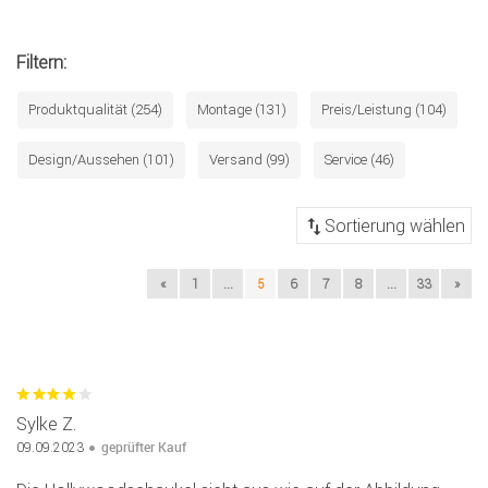
Filtern:
Produktqualität (254)
Montage (131)
Preis/Leistung (104)
Design/Aussehen (101)
Versand (99)
Service (46)
«
1
...
5
6
7
8
...
33
»
Sylke Z.
geprüfter Kauf
09.09.2023