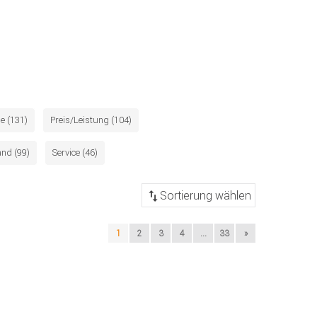
e (131)
Preis/Leistung (104)
nd (99)
Service (46)
1
2
3
4
...
33
»