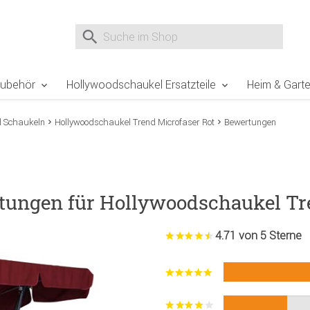
e Sie sind hier
Zur Fußzeile springen
Direkt zum Warenkorb spr
Suche nach
Suche im Shop, nach der Eingabe von 3 Buchst
Zubehör
Hollywoodschaukel Ersatzteile
Heim & Gart
d Schaukeln
Hollywoodschaukel Trend Microfaser Rot
Bewertungen
tungen für Hollywoodschaukel Tr
4.71 von 5 Sterne