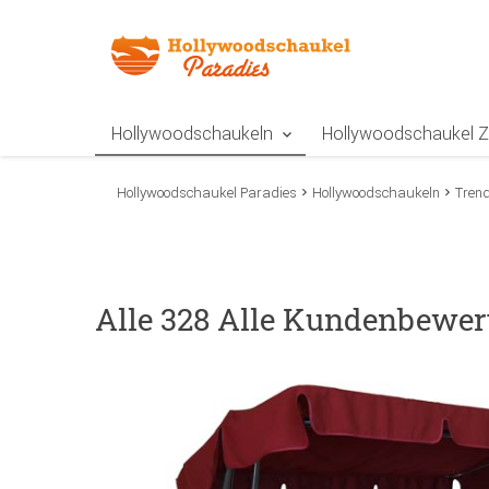
Zur Navigation springen
Zum Inhalt springen
Zur Positionsangab
Hollywoodschaukeln
Hollywoodschaukel 
Hollywoodschaukel Paradies
Hollywoodschaukeln
Tren
Alle 328 Alle Kundenbewer