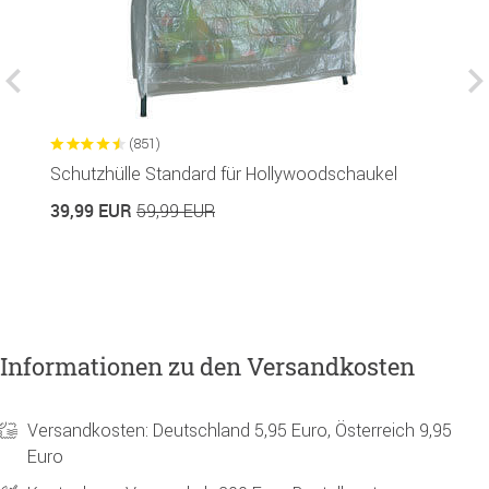
(851)
Schutzhülle Standard für Hollywoodschaukel
G
R
39,99 EUR
59,99 EUR
1
Informationen zu den Versandkosten
Versandkosten: Deutschland 5,95 Euro, Österreich 9,95
Euro