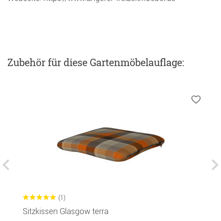
Zubehör
für diese Gartenmöbelauflage
:
(1)
Sitzkissen Glasgow terra
B